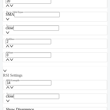
Basis MA Type
SMA
Source
close
StdDev
Offset
RSI Settings
RSI Length
Source
close
Show Divergence