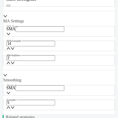
MA Settings
MA Type
SMA
MA Length
BB StdDev
Smoothing
Method
SMA
Length
Related strategies