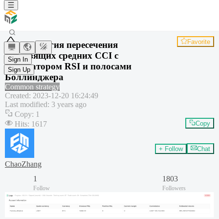
Favorite
Стратегия пересечения
скользящих средних CCI с
Sign In
индикатором RSI и полосами
Sign Up
Боллинджера
Common strategy
Created
:
2023-12-20 16:24:49
Last modified
:
3 years ago
Copy
:
1
Hits
:
1617
Copy
+ Follow
Chat
ChaoZhang
1
1803
Follow
Followers