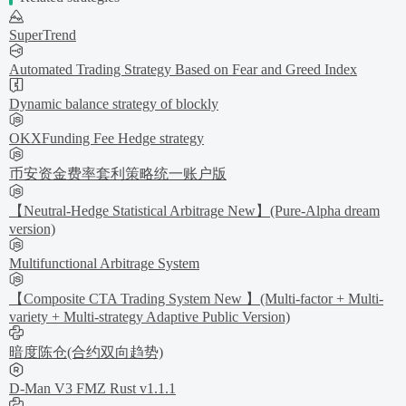
SuperTrend
Automated Trading Strategy Based on Fear and Greed Index
Dynamic balance strategy of blockly
OKXFunding Fee Hedge strategy
币安资金费率套利策略统一账户版
【Neutral-Hedge Statistical Arbitrage New】(Pure-Alpha dream
version)
Multifunctional Arbitrage System
【Composite CTA Trading System New 】(Multi-factor + Multi-
variety + Multi-strategy Adaptive Public Version)
暗度陈仓(合约双向趋势)
D-Man V3 FMZ Rust v1.1.1