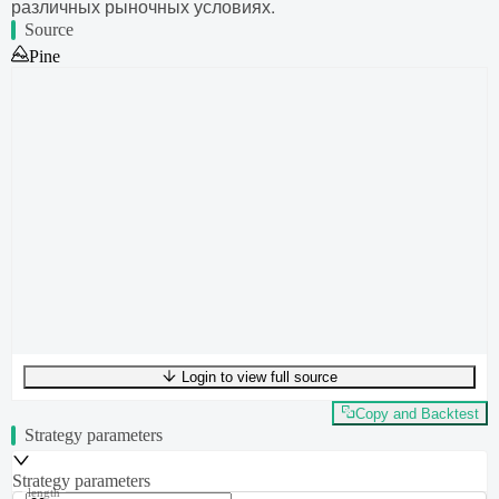
различных рыночных условиях.
Source
Pine
Login to view full source
UTF-8
372
bytes
54
words
0
lines
Ln
1
,
Col
0
Copy and Backtest
Strategy parameters
Strategy parameters
length