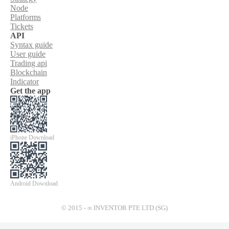
Node
Platforms
Tickets
API
Syntax guide
User guide
Trading api
Blockchain
Indicator
Get the app
iPhone Download
Android Download
© 2015 - ∞ INVENTOR PTE LTD (SG)