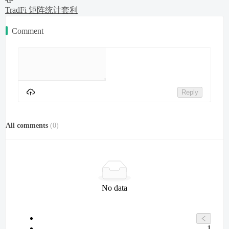
TradFi 矩阵统计套利
Comment
Reply
All comments
(
0
)
No data
1