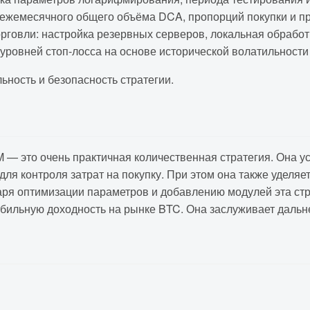
жемесячного общего объёма DCA, пропорций покупки и прод
говли: настройка резервных серверов, локальная обработк
уровней стоп-лосса на основе исторической волатильности
ность и безопасность стратегии.
 — это очень практичная количественная стратегия. Она 
ля контроля затрат на покупку. При этом она также уделяе
аря оптимизации параметров и добавлению модулей эта ст
абильную доходность на рынке BTC. Она заслуживает даль