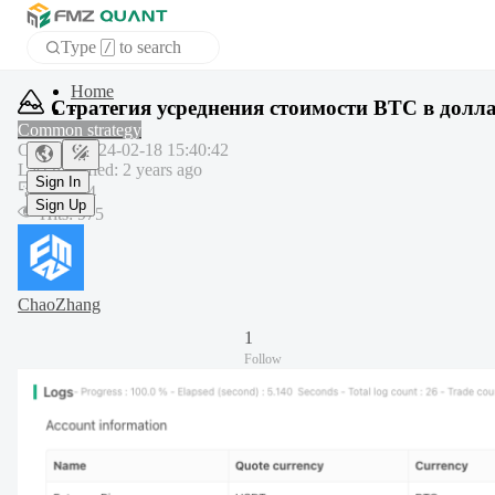
Type
to search
/
Home
Стратегия усреднения стоимости BTC в долл
APP
Common strategy
Created
:
2024-02-18 15:40:42
Last modified
:
2 years ago
Sign In
Copy
:
4
Sign Up
Hits
:
975
ChaoZhang
1
Follow