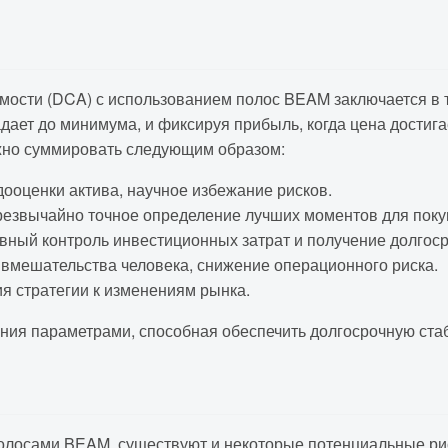
мости (DCA) с использованием полос BEAM заключается в т
адает до минимума, и фиксируя прибыль, когда цена достига
жно суммировать следующим образом:
ооценки актива, научное избежание рисков.
езвычайно точное определение лучших моментов для поку
ный контроль инвестиционных затрат и получение долгоср
вмешательства человека, снижение операционного риска.
я стратегии к изменениям рынка.
ения параметрами, способная обеспечить долгосрочную ста
олосами BEAM, существуют и некоторые потенциальные рис