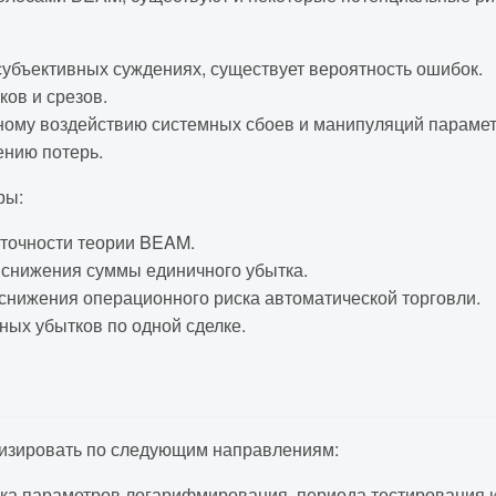
убъективных суждениях, существует вероятность ошибок.
ков и срезов.
ому воздействию системных сбоев и манипуляций параметр
ению потерь.
ры:
точности теории BEAM.
снижения суммы единичного убытка.
снижения операционного риска автоматической торговли.
ных убытков по одной сделке.
мизировать по следующим направлениям:
а параметров логарифмирования, периода тестирования и 