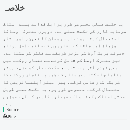
خلاصہ
یہ حکمت عملی مجموعی طور پر ایک قدامت پسند اسٹاک
سرمایہ کاری کی حکمت عملی ہے۔ دوہری متحرک اوسط کا
استعمال کرتے ہوئے اہم رجحان کا تعین، اور اتار
چڑھاؤ اور طاقت کے اشاریوں کے ساتھ داخل ہونا،
جھوٹے بریک آؤٹ کو مؤثر طریقے سے فلٹر کر سکتا ہے۔
تیز متحرک اوسط کو شامل کرنے سے نقصان روکنے میں
بھی تیزی آتی ہے۔ تاہم، حکمت عملی کو مزید بہتر
بنایا جا سکتا ہے، مثال کے طور پر نقصان روکنے کا
طریقہ کار شامل کرکے، پیرامیٹر آپٹیمائزیشن کا
استعمال کرکے۔ مجموعی طور پر، یہ حکمت عملی طویل
مدتی اسٹاک رکھنے والے سرمایہ کاروں کے لیے موزوں
ہے۔
Source
Pine