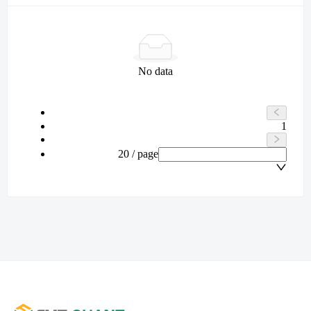
No data
1
20 / page