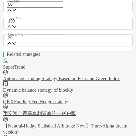
Fast MA
Slow MA
Fastest MA
Related strategies
SuperTrend
Automated Trading Strategy Based on Fear and Greed Index
Dynamic balance strategy of blockly
OKXFunding Fee Hedge strategy
币安资金费率套利策略统一账户版
【Neutral-Hedge Statistical Arbitrage New】(Pure-Alpha dream
version)