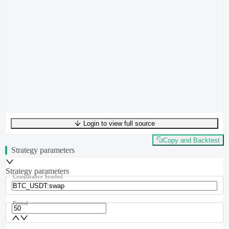
Login to view full source
UTF-8
298
bytes
41
words
0
lines
Ln
1
,
Col
0
Copy and Backtest
Strategy parameters
Strategy parameters
Comparative Symbol
Period