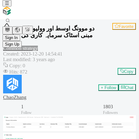
Favorite
دو موونگ اوسط اور وولیوٹیلیٹی پر
مبنی اسٹاک سرمایہ کاری کی حکمت
Sign In
عملی
Sign Up
Common strategy
Created
:
2023-12-20 14:54:41
Last modified
:
3 years ago
Copy
:
0
Hits
:
872
Copy
+ Follow
Chat
ChaoZhang
1
1803
Follow
Followers