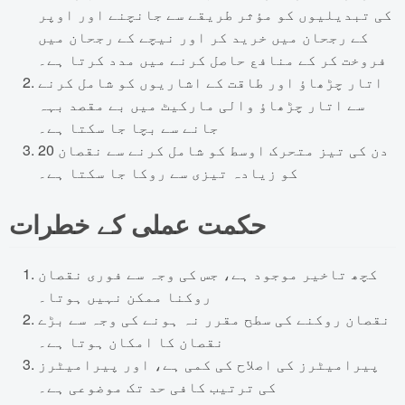
کی تبدیلیوں کو مؤثر طریقے سے جانچنے اور اوپر
کے رجحان میں خرید کر اور نیچے کے رجحان میں
فروخت کر کے منافع حاصل کرنے میں مدد کرتا ہے۔
اتار چڑھاؤ اور طاقت کے اشاریوں کو شامل کرنے
سے اتار چڑھاؤ والی مارکیٹ میں بے مقصد بہہ
جانے سے بچا جا سکتا ہے۔
20 دن کی تیز متحرک اوسط کو شامل کرنے سے نقصان
کو زیادہ تیزی سے روکا جا سکتا ہے۔
حکمت عملی کے خطرات
کچھ تاخیر موجود ہے، جس کی وجہ سے فوری نقصان
روکنا ممکن نہیں ہوتا۔
نقصان روکنے کی سطح مقرر نہ ہونے کی وجہ سے بڑے
نقصان کا امکان ہوتا ہے۔
پیرامیٹرز کی اصلاح کی کمی ہے، اور پیرامیٹرز
کی ترتیب کافی حد تک موضوعی ہے۔