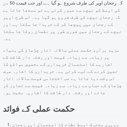
کہ رجحان اوپر کی طرف شروع ہو گیا ہے، اور جب قیمت 50 دن
کی اوسط کو نیچے سے عبور کرتی ہے تو سمجھا جاتا ہے
کہ رجحان نیچے کی طرف شروع ہو گیا ہے۔ اس طرح اوپر
کے رجحان میں پیچھا کر کے خریدا جا سکتا ہے اور
نیچے کے رجحان میں فوری طور پر نقصان روکا جا سکتا
ہے۔
مزید برآں، حکمت عملی سالانہ اتار چڑھاؤ کی بنیاد
پر زیادہ سے زیادہ قیمت اور رشتہ دار طاقت کے
اشاریے کا استعمال خریداری کے مخصوص مواقع کا
تعین کرنے کے لیے کرتی ہے۔ خریداری کا اشارہ صرف
اس وقت دیا جاتا ہے جب اختتامی قیمت سالانہ اتار
چڑھاؤ کے حساب سے زیادہ سے زیادہ قیمت سے تجاوز کر
جائے اور رشتہ دار طاقت کا اشاریہ مثبت ہو۔
حکمت عملی کے فوائد
دوہری متحرک اوسط نظام کا استعمال اہم رجحان