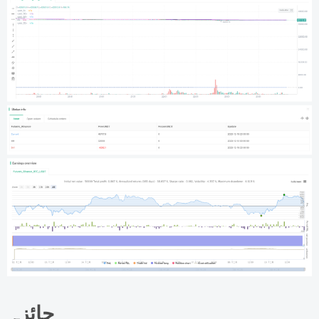
جائزہ