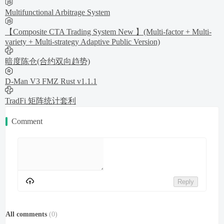
Multifunctional Arbitrage System
【Composite CTA Trading System New 】(Multi-factor + Multi-
variety + Multi-strategy Adaptive Public Version)
暗度陈仓(合约双向趋势)
D-Man V3 FMZ Rust v1.1.1
TradFi 矩阵统计套利
Comment
Reply
All comments
(
0
)