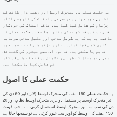
یہ حکمت عملی دو متحرک اوسط اور رشتہ دار طاقت کے
اشاریے پر مبنی ہے، جس میں اسٹاک کی تاریخی اتار
چڑھاؤ کو شامل کیا گیا ہے، تاکہ اسٹاک کی خودکار
خرید و فروخت کو ممکن بنایا جا سکے۔ حکمت عملی کا
فائدہ یہ ہے کہ یہ طویل مدتی اور قلیل مدتی سرمایہ
کاری کو یکجا کرتی ہے اور مؤثر طریقے سے خطرے پر
قابو پا سکتی ہے۔ تاہم، اس میں بہتری کی گنجائش
بھی ہے، مثال کے طور پر نقصان روکنے کے طریقہ کار
کو شامل کیا جا سکتا ہے۔
حکمت عملی کا اصول
یہ حکمت عملی 150 ہفتے کی متحرک اوسط (لائن) اور 50 دن کی
تیز متحرک اوسط پر مشتمل دوہری متحرک اوسط نظام، اور 20
دن کی سب سے تیز متحرک اوسط استعمال کرتی ہے۔ جب قیمت
150 ہفتے کی اوسط کو اوپر سے عبور کرتی ہے تو سمجھا جاتا ہے