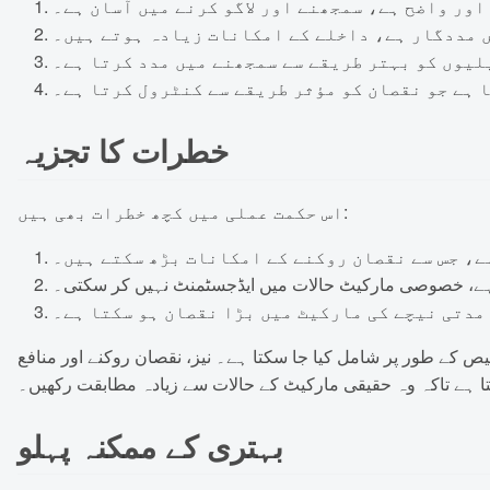
اور واضح ہے، سمجھنے اور لاگو کرنے میں آسان ہے۔
ں مددگار ہے، داخلے کے امکانات زیادہ ہوتے ہیں۔
لیوں کو بہتر طریقے سے سمجھنے میں مدد کرتا ہے۔
ا ہے جو نقصان کو مؤثر طریقے سے کنٹرول کرتا ہے۔
خطرات کا تجزیہ
اس حکمت عملی میں کچھ خطرات بھی ہیں:
ے، جس سے نقصان روکنے کے امکانات بڑھ سکتے ہیں۔
ے، خصوصی مارکیٹ حالات میں ایڈجسٹمنٹ نہیں کر سکتی۔
مدتی نیچے کی مارکیٹ میں بڑا نقصان ہو سکتا ہے۔
یص کے طور پر شامل کیا جا سکتا ہے۔ نیز، نقصان روکنے اور منافع
تا ہے تاکہ وہ حقیقی مارکیٹ کے حالات سے زیادہ مطابقت رکھیں۔
بہتری کے ممکنہ پہلو