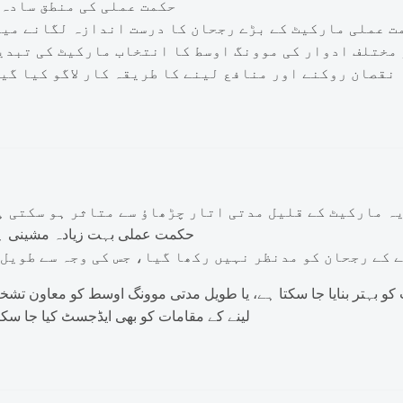
حکمت عملی کی منطق سادہ 
ت عملی مارکیٹ کے بڑے رجحان کا درست اندازہ لگانے می
مختلف ادوار کی موونگ اوسط کا انتخاب مارکیٹ کی تبدی
نقصان روکنے اور منافع لینے کا طریقہ کار لاگو کیا گی
ہ مارکیٹ کے قلیل مدتی اتار چڑھاؤ سے متاثر ہو سکتی ہ
حکمت عملی بہت زیادہ مشینی ہ
 کے رجحان کو مدنظر نہیں رکھا گیا، جس کی وجہ سے طویل 
کو بہتر بنایا جا سکتا ہے، یا طویل مدتی موونگ اوسط کو معاون تشخ
لینے کے مقامات کو بھی ایڈجسٹ کیا جا سک