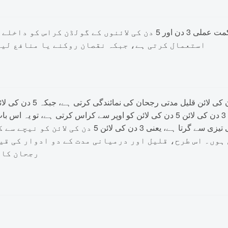
استعمال کرتی ہے، جبکہ نقصان روکنے یا منافع لین
نمائندگی کرتی ہے۔ جب قلیل مدتی تیزی سے بڑھتا ہے، یعنی 3 دن کی لائن 5 دن کی لا
خریداری کے لیے داخل ہوں۔ اس کے برعکس، جب قلیل مدت
 ہوں۔ اس طرح، قلیل اور درمیانی مدت کے دو ادوار کی قی
رجحان کا 