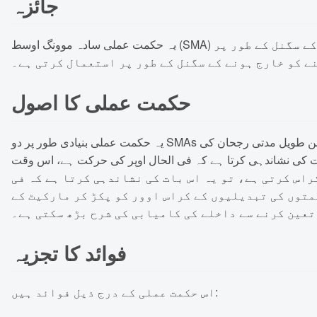
جائزہ
یہ حکمت عملی سادہ موونگ اوسط (SMA) کے گولڈن کراس اور ڈیتھ کراس کے اصول پر مبنی ہے۔ حکمت عملی 3 دن اور 5 دن کی لائنوں کے گولڈن کراس کو داخلے کے سگنل کے طور پر
ے کو خارج ہونے کے سگنل کے طور پر استعمال کرتی ہے۔
حکمت عملی کا اصول
یہ حکمت عملی بنیادی طور پر دو SMAs پر مبنی ہے، یعنی 3 دن اور 5 دن کی لائنیں۔ ان میں سے، 3 دن کی لائن قلیل مدتی رجحان کی نمائندگی کرتی ہے، جبکہ 5 دن کی لائن طویل مدتی رجحان کی
ئن کو اوپر سے کراس کرتی ہے، تو یہ اس بات کی نشاندہی کرتا ہے کہ فی الحال اوپر کی حرکت ہے، اس وقت
ی تیزی سے گرتا ہے، یعنی 3 دن کی لائن 5 دن کی لائن کو نیچے سے کراس کرتی ہے، تو یہ اس بات کی نشاندہی کرتا ہے کہ فی
متوں کی تبدیلیوں کے کراس اوور کو پکڑ کر مارکیٹ کے
تعین کرنے سے داخلے کی کامیابی کی شرح بڑھ سکتی ہے۔
فوائد کا تجزیہ
اس حکمت عملی کے درج ذیل فوائد ہیں: