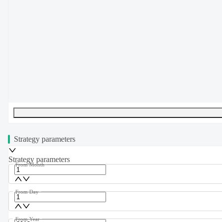
UTF-8
239
bytes
35
words
0
lines
Ln
1
,
Col
0
Strategy parameters
Strategy parameters
From Month
From Day
From Year