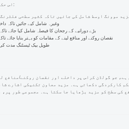
اس حکمت عملی کو درج ذیل پہلوؤں سے بہتر بنایا جا سکتا ہے:
زید موونگ اوسط شامل کی جائیں تاکہ کثیر سطحی فلٹرنگ 
دیگر تکنیکی اشارے جیسے MACD، RSI وغیرہ شامل کیے 
بڑے دورانیے کے رجحان کا فیصلہ شامل کیا جائے تا
نقصان روکنے اور منافع لینے کے مقامات کو بہتر بنایا جائے تا
طویل بیک ٹیسٹنگ مدت کی ج
ہے، جو گولڈن کراس پر داخلے اور نقصان روکنے/منافع لین
حکم کارکردگی دکھاتی ہے۔ مزید معاون تکنیکی اشارے شام
ع کی سطح کو مزید بڑھایا جا سکتا ہے۔ مجموعی طور پر، 