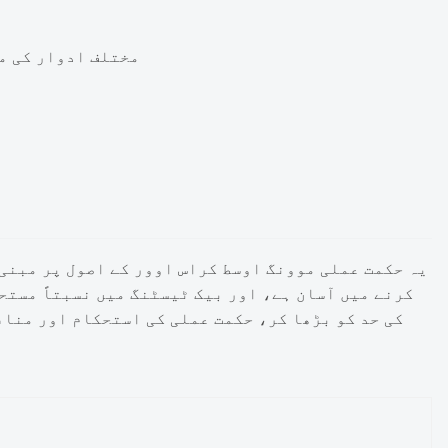
مختلف ادوار کی م
یہ حکمت عملی موونگ اوسط کراس اوور کے اصول پر مبنی 
کرنے میں آسان ہے، اور بیک ٹیسٹنگ میں نسبتاً مست
کی حد کو بڑھا کر، حکمت عملی کی استحکام اور مناف