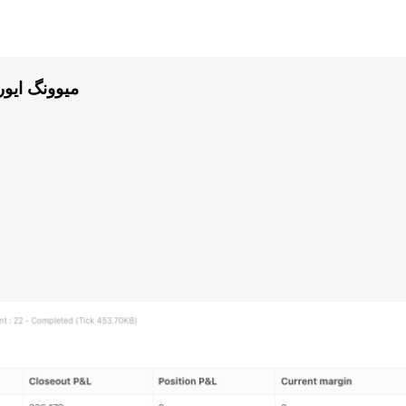
میوونگ ایو