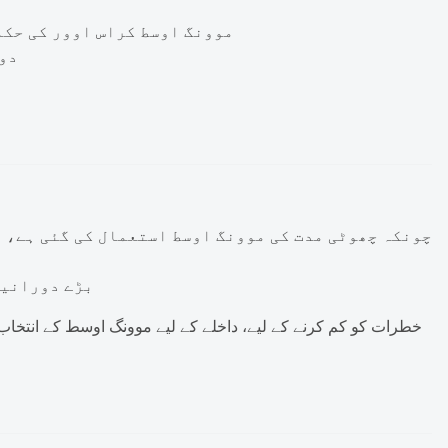
موونگ اوسط کراس اوور کی حکم
دو 
چونکہ چھوٹی مدت کی موونگ اوسط استعمال کی گئی ہے، ی
بڑے دورانیے
خطرات کو کم کرنے کے لیے، داخلے کے لیے موونگ اوسط کے انتخاب 