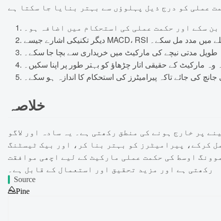
بن سکے اور حکمت عملی کی استحکام میں اضافہ ہو۔
جائیں تاکہ داخلے میں مدد مل سکے۔
کہ طویل مدتی نیچے کی مارکیٹ میں خریداری سے بچا جا سکے۔
کہ وہ مارکیٹ کے حقیقی اتار چڑھاؤ کو بہتر طور پر اپنا سکیں۔
انچ کی جائے تاکہ پیرامیٹرز کی استحکام کا اندازہ ہو سکے۔
خلاصہ
ے پر خارج ہونے کی منطق رکھتی ہے۔ یہ سادہ اور لاگو
ل کرکے، پیرامیٹرز کو بہتر بنا کر، اور بیک ٹیسٹنگ
موونگ اوسط کی حکمت عملی مارکیٹ کے لیے اچھی موافقت
رکھتی ہے اور مزید تحقیق اور استعمال کے قابل ہے۔
Source
Pine