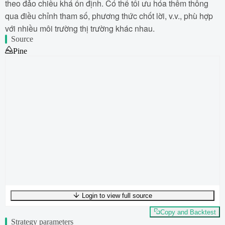
theo đảo chiều khá ổn định. Có thể tối ưu hóa thêm thông
qua điều chỉnh tham số, phương thức chốt lời, v.v., phù hợp
với nhiều môi trường thị trường khác nhau.
Source
Pine
Login to view full source
UTF-8
372
bytes
54
words
0
lines
Ln
1
,
Col
0
Copy and Backtest
Strategy parameters