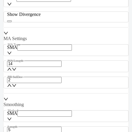
Show Divergence
MA Settings
MA Type
SMA
MA Length
BB StdDev
Smoothing
Method
SMA
Length