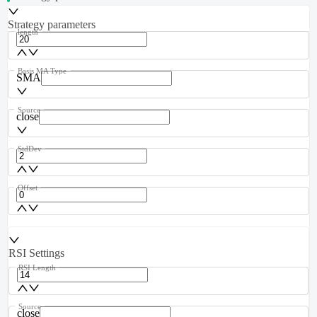
Strategy parameters
length
Basis MA Type
SMA
Source
close
StdDev
Offset
RSI Settings
RSI Length
Source
close