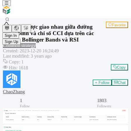
Favorite
Chiến lược giao nhau giữa đường
trung bình và chỉ số CCI dựa trên các
Sign In
chỉ báo Bollinger Bands và RSI
Sign Up
Common strategy
Created
:
2023-12-20 16:24:49
Last modified
:
3 years ago
Copy
:
1
Hits
:
1618
Copy
+ Follow
Chat
ChaoZhang
1
1803
Follow
Followers