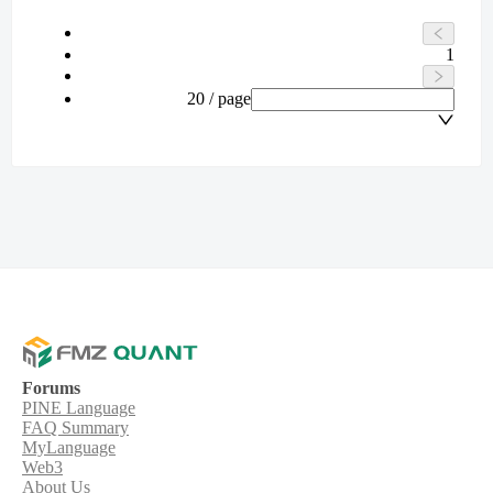
1
20 / page
Forums
PINE Language
FAQ Summary
MyLanguage
Web3
About Us