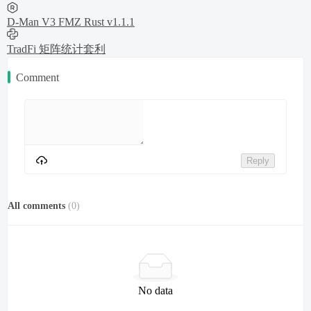
D-Man V3 FMZ Rust v1.1.1
TradFi 矩阵统计套利
Comment
Reply
All comments
(
0
)
No data