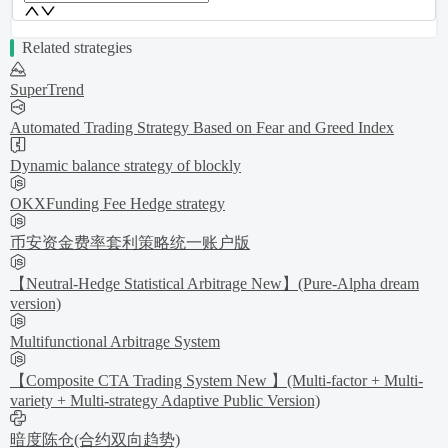
Related strategies
SuperTrend
Automated Trading Strategy Based on Fear and Greed Index
Dynamic balance strategy of blockly
OKXFunding Fee Hedge strategy
币安资金费率套利策略统一账户版
【Neutral-Hedge Statistical Arbitrage New】(Pure-Alpha dream
version)
Multifunctional Arbitrage System
【Composite CTA Trading System New 】(Multi-factor + Multi-
variety + Multi-strategy Adaptive Public Version)
暗度陈仓(合约双向趋势)