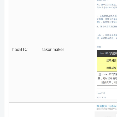
haoBTC
taker-maker