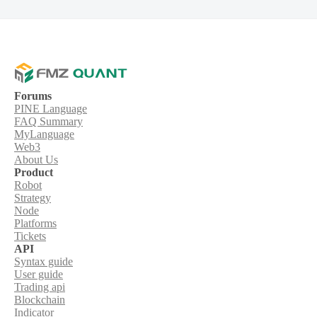
Forums
PINE Language
FAQ Summary
MyLanguage
Web3
About Us
Product
Robot
Strategy
Node
Platforms
Tickets
API
Syntax guide
User guide
Trading api
Blockchain
Indicator