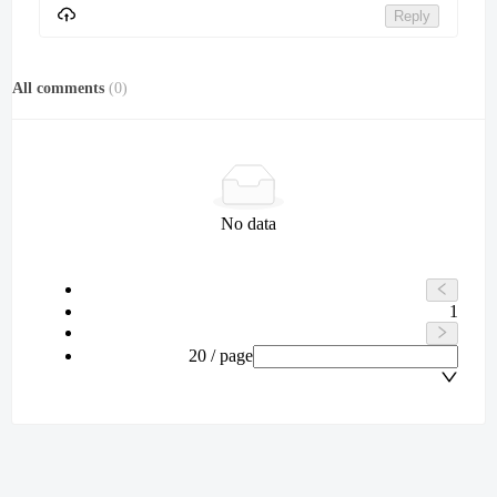
Reply
All comments
(
0
)
No data
1
20 / page