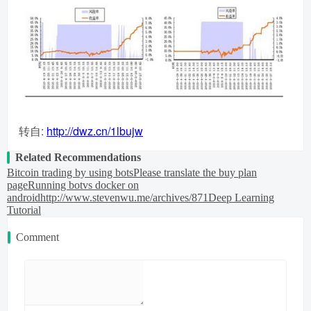
转自:
http://dwz.cn/1lbujw
Related Recommendations
Bitcoin trading by using bots
Please translate the buy plan
page
Running botvs docker on
android
http://www.stevenwu.me/archives/871
Deep Learning
Tutorial
Comment