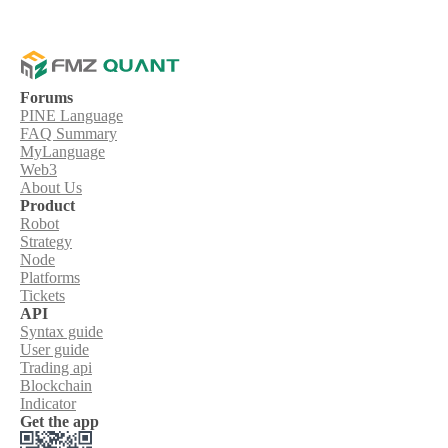
Forums
PINE Language
FAQ Summary
MyLanguage
Web3
About Us
Product
Robot
Strategy
Node
Platforms
Tickets
API
Syntax guide
User guide
Trading api
Blockchain
Indicator
Get the app