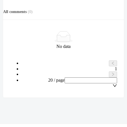
All comments
(
0
)
No data
1
20 / page