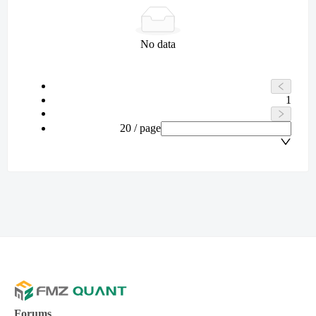
No data
1
20 / page
Forums