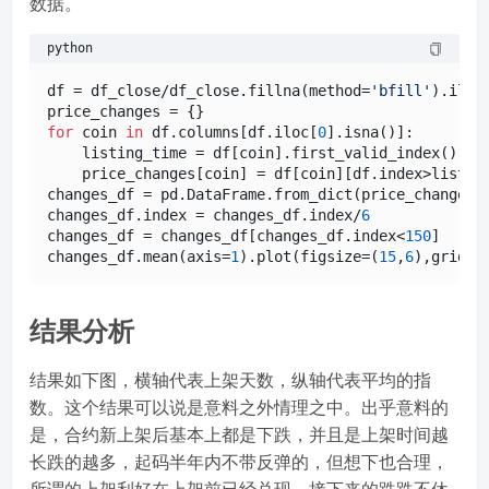
数据。
python
df = df_close/df_close.fillna(method=
'bfill'
).iloc
for
 coin 
in
 df.columns[df.iloc[
0
].isna()]:

    listing_time = df[coin].first_valid_index()

    price_changes[coin] = df[coin][df.index>listing
changes_df = pd.DataFrame.from_dict(price_changes,
changes_df.index = changes_df.index/
6
changes_df = changes_df[changes_df.index<
150
]

changes_df.mean(axis=
1
).plot(figsize=(
15
,
6
),grid=
T
结果分析
结果如下图，横轴代表上架天数，纵轴代表平均的指
数。这个结果可以说是意料之外情理之中。出乎意料的
是，合约新上架后基本上都是下跌，并且是上架时间越
长跌的越多，起码半年内不带反弹的，但想下也合理，
所谓的上架利好在上架前已经兑现，接下来的跌跌不休