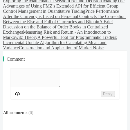
Exploring the Mathematical Wisdom Behind Decision Making
The
Advantages of Using FMZ's Extended API for Efficient Group
Control Management in Quantitative Trading
Price Performance
After the Currency is Listed on Perpetual Contracts
The Correlation
Between the Rise and Fall of Currencies and Bitcoin
A Brief
Discussion on the Balance of Order Books in Centralized
Exchanges
Measuring Risk and Return - An Introduction to
Markowitz Theory
A Powerful Tool for Programmatic Traders:
Incremental Update Algorithm for Calculating Mean and
Variance
Construction and Application of Market Noise
Comment
Reply
All comments
(
0
)