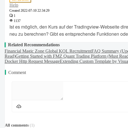
Help
Created
2022-07-10 22:34:29
1
1137
Ist es möglich, den Kurs auf der Tradingview-Webseite dire
neu zu berechnen? Gibt es entsprechende Funktionen oder 
Related Recommendations
Financial Magic Zone Global KOL Recruitment
FAQ Summary (Upda
Read)
Getting Started with FMZ Quant Trading Platform (Must Rea
Docker Http Request Message
Extending Custom Template by Visual 
Comment
All comments
(
1
)