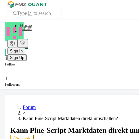
Type
to search
/
APP
老蒋
Sign In
+ Follow
Sign Up
Chat
1
Follow
1
Followers
Forum
>
Kann Pine-Script Marktdaten direkt umschalten?
Kann Pine-Script Marktdaten direkt um
Favorite