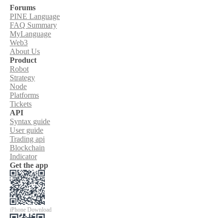
Forums
PINE Language
FAQ Summary
MyLanguage
Web3
About Us
Product
Robot
Strategy
Node
Platforms
Tickets
API
Syntax guide
User guide
Trading api
Blockchain
Indicator
Get the app
iPhone Download