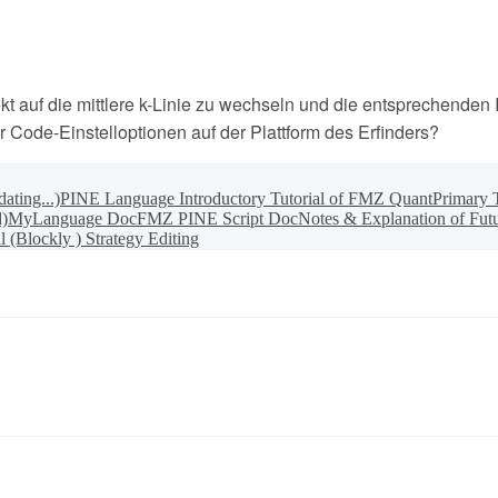
kt auf die mittlere k-Linie zu wechseln und die entsprechenden 
Code-Einstelloptionen auf der Plattform des Erfinders?
ting...)
PINE Language Introductory Tutorial of FMZ Quant
Primary 
d)
MyLanguage Doc
FMZ PINE Script Doc
Notes & Explanation of Fut
(Blockly ) Strategy Editing