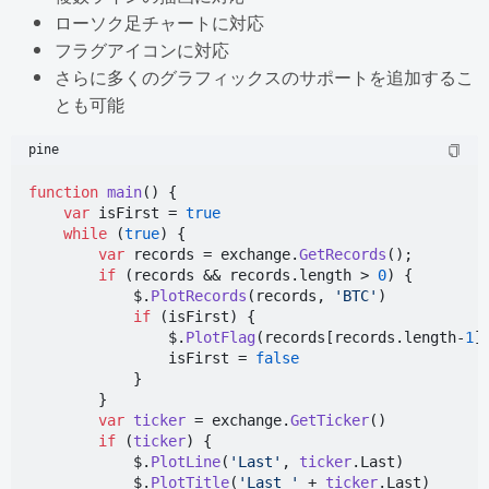
ローソク足チャートに対応
フラグアイコンに対応
さらに多くのグラフィックスのサポートを追加するこ
とも可能
pine
function
main
(
) {

var
 isFirst = 
true
while
 (
true
) {

var
 records = exchange.
GetRecords
();

if
 (records && records.
length
 > 
0
) {

            $.
PlotRecords
(records, 
'BTC'
)

if
 (isFirst) {

                $.
PlotFlag
(records[records.
length
-
1
]
                isFirst = 
false
            }

        }

var
ticker
 = exchange.
GetTicker
()

if
 (
ticker
) {

            $.
PlotLine
(
'Last'
, 
ticker
.
Last
)

            $.
PlotTitle
(
'Last '
 + 
ticker
.
Last
)
