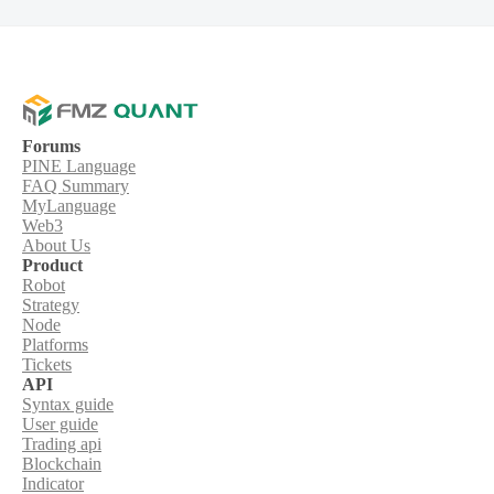
Forums
PINE Language
FAQ Summary
MyLanguage
Web3
About Us
Product
Robot
Strategy
Node
Platforms
Tickets
API
Syntax guide
User guide
Trading api
Blockchain
Indicator