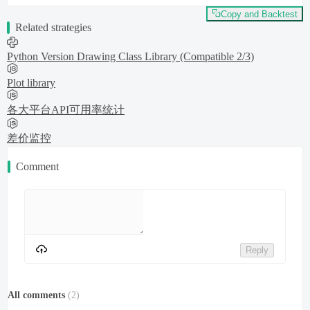
Copy and Backtest
Related strategies
Python Version Drawing Class Library (Compatible 2/3)
Plot library
各大平台API可用率统计
差价监控
Comment
Reply
All comments
(
2
)