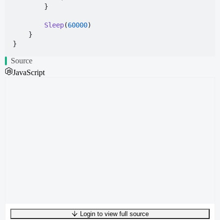
        }

Sleep
(
60000
)

    }

Source
JavaScript
Login to view full source
UTF-8
213
bytes
29
words
0
lines
Ln
1
,
Col
0