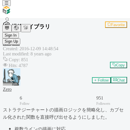
Favorite
描線ライブラリ
Tool
Sign In
Chart
Sign Up
Template
Created
:
2016-12-09 14:48:54
Last modified
:
8 years ago
Copy
:
851
Hits
:
4787
Copy
+ Follow
Chat
Zero
6
951
Follow
Followers
ストラテジーチャートの描画ロジックを簡略化し、カプセ
ル化された関数を直接呼び出せるようにしました。
複数ラインの描画に対応