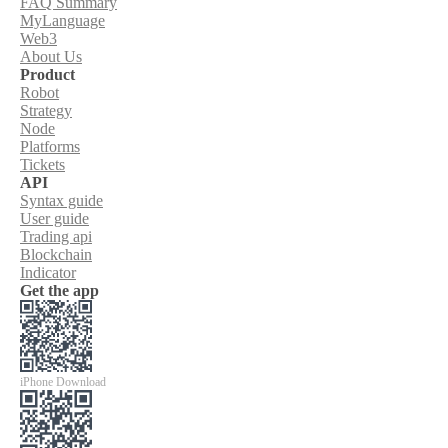
FAQ Summary
MyLanguage
Web3
About Us
Product
Robot
Strategy
Node
Platforms
Tickets
API
Syntax guide
User guide
Trading api
Blockchain
Indicator
Get the app
iPhone Download