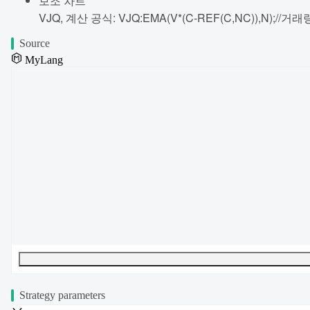
보조 차트
VJQ, 계산 공식: VJQ:EMA(V*(C-REF(C,NC)),N);/
Source
MyLang
UTF-8
329
bytes
55
words
0
lines
Ln
1
,
Col
0
Strategy parameters