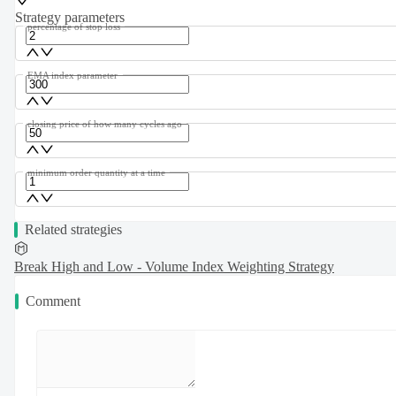
Strategy parameters
percentage of stop loss
EMA index parameter
closing price of how many cycles ago
minimum order quantity at a time
Related strategies
Break High and Low - Volume Index Weighting Strategy
Comment