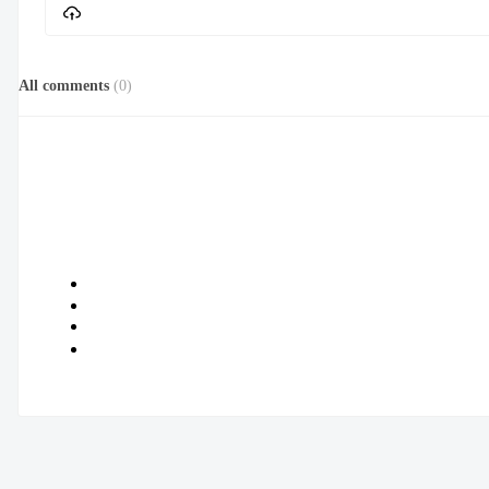
All comments
(
0
)