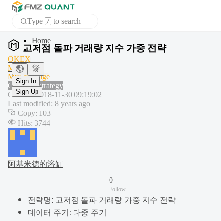
Type
to search
/
APP
고저점 돌파 거래량 지수 가중 전략
OKEX
MA
Sign In
MyLanguage
Sign Up
Common strategy
Created
:
2018-11-30 09:19:02
Last modified
:
8 years ago
Copy
:
103
Hits
:
3744
阿基米德的浴缸
0
Follow
전략명: 고저점 돌파 거래량 가중 지수 전략
데이터 주기: 다중 주기