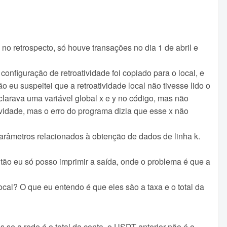
 no retrospecto, só houve transações no dia 1 de abril e
nfiguração de retroatividade foi copiado para o local, e
 eu suspeitei que a retroatividade local não tivesse lido o
larava uma variável global x e y no código, mas não
tividade, mas o erro do programa dizia que esse x não
râmetros relacionados à obtenção de dados de linha k.
tão eu só posso imprimir a saída, onde o problema é que a
ocal? O que eu entendo é que eles são a taxa e o total da
 se a rede é o total da conta, o USDT anterior não é o