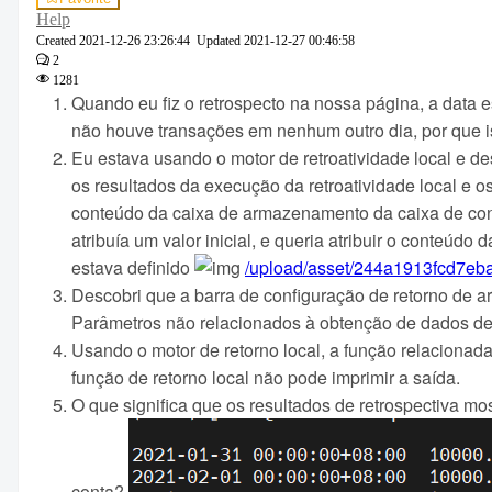
Help
Created
2021-12-26 23:26:44
Updated
2021-12-27 00:46:58
2
1281
Quando eu fiz o retrospecto na nossa página, a data es
não houve transações em nenhum outro dia, por que 
Eu estava usando o motor de retroatividade local e de
os resultados da execução da retroatividade local e o
conteúdo da caixa de armazenamento da caixa de conf
atribuía um valor inicial, e queria atribuir o conteú
estava definido
/upload/asset/244a1913fcd7eb
Descobri que a barra de configuração de retorno de
Parâmetros não relacionados à obtenção de dados de
Usando o motor de retorno local, a função relacionad
função de retorno local não pode imprimir a saída.
O que significa que os resultados de retrospectiva mo
conta?