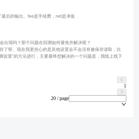
后的输出。fee是手续费，net是净值
盘会出现吗？那个问题在回测如何避免并解决呢？
也保存了呀。现在我更担心的是其他设置会不会没有被保存读取，比
回测设置”的方法进行，主要最终想解决的一个问题是，我线上线下
1
20 / page