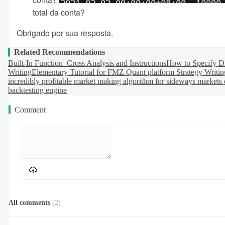
total da conta?
Obrigado por sua resposta.
Related Recommendations
Built-In Function_Cross Analysis and Instructions
How to Specify Dif
Writing
Elementary Tutorial for FMZ Quant platform Strategy Writin
incredibly profitable market making algorithm for sideways markets 
backtesting engine
Comment
All comments
(
2
)