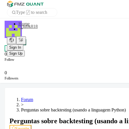
Type
to search
/
APP
clubk818
Sign In
+ Follow
Sign Up
Chat
0
Follow
0
Followers
Forum
>
Perguntas sobre backtesting (usando a linguagem Python)
Perguntas sobre backtesting (usando a 
Favorite