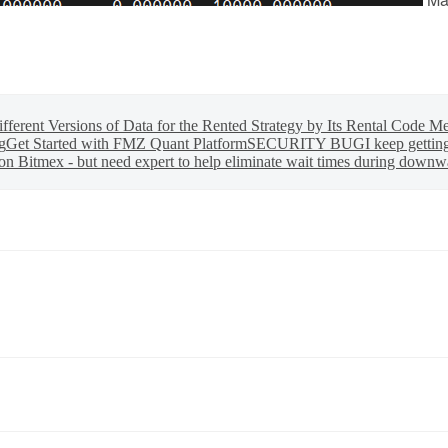
ferent Versions of Data for the Rented Strategy by Its Rental Code M
g
Get Started with FMZ Quant Platform
SECURITY BUG
I keep getti
on Bitmex - but need expert to help eliminate wait times during downwar