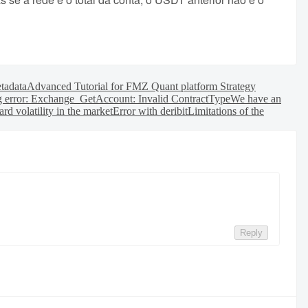
etadata
Advanced Tutorial for FMZ Quant platform Strategy
ng error: Exchange_GetAccount: Invalid ContractType
We have an
d volatility in the market
Error with deribit
Limitations of the
Reply