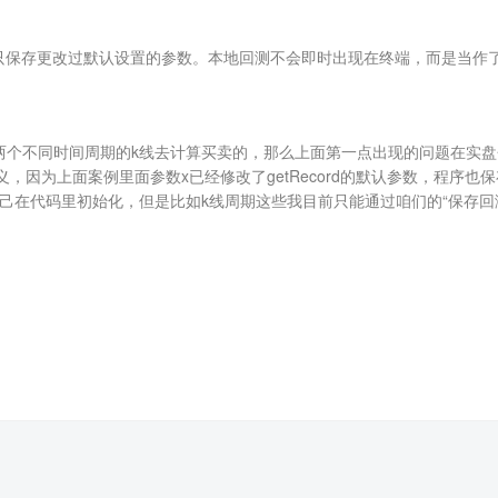
保存更改过默认设置的参数。本地回测不会即时出现在终端，而是当作了最
要两个不同时间周期的k线去计算买卖的，那么上面第一点出现的问题在实
义，因为上面案例里面参数x已经修改了getRecord的默认参数，程序
可以自己在代码里初始化，但是比如k线周期这些我目前只能通过咱们的“保存