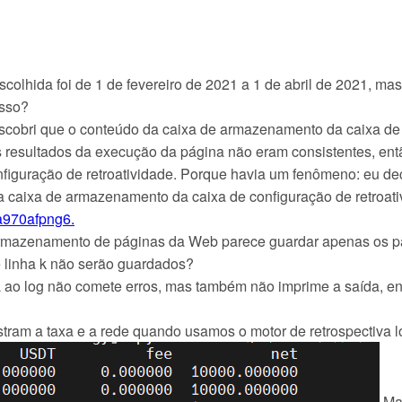
colhida foi de 1 de fevereiro de 2021 a 1 de abril de 2021, mas
isso?
scobri que o conteúdo da caixa de armazenamento da caixa de co
s resultados da execução da página não eram consistentes, então
iguração de retroatividade. Porque havia um fenômeno: eu dec
do da caixa de armazenamento da caixa de configuração de retroa
a970afpng6.
 armazenamento de páginas da Web parece guardar apenas os pa
 linha k não serão guardados?
a ao log não comete erros, mas também não imprime a saída, en
stram a taxa e a rede quando usamos o motor de retrospectiva l
Mas