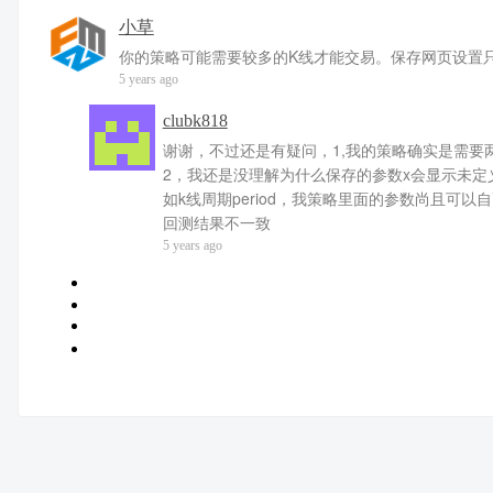
小草
你的策略可能需要较多的K线才能交易。保存网页设置只
5 years ago
clubk818
谢谢，不过还是有疑问，1,我的策略确实是需
2，我还是没理解为什么保存的参数x会显示未定
如k线周期period，我策略里面的参数尚且
回测结果不一致
5 years ago