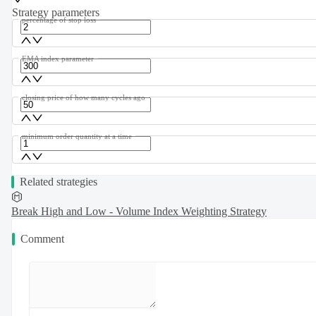
Strategy parameters
percentage of stop loss
EMA index parameter
closing price of how many cycles ago
minimum order quantity at a time
Related strategies
Break High and Low - Volume Index Weighting Strategy
Comment