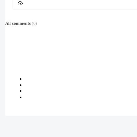
All comments
(
0
)