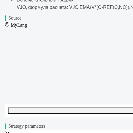
VJQ, формула расчета: VJQ:EMA(V*(C-REF(C,NC)),N
Source
MyLang
UTF-8
329
bytes
55
words
0
lines
Ln
1
,
Col
0
Strategy parameters