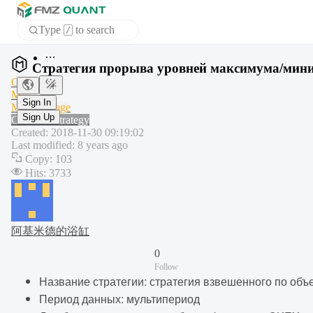
Type
to search
/
Home
Стратегия прорыва уровней максимума/мин
APP
OKEX
MA
MyLanguage
Sign In
Common strategy
Sign Up
Created
:
2018-11-30 09:19:02
Last modified
:
8 years ago
Copy
:
103
Hits
:
3733
阿基米德的浴缸
0
Follow
Название стратегии: стратегия взвешенного по о
Период данных: мультипериод