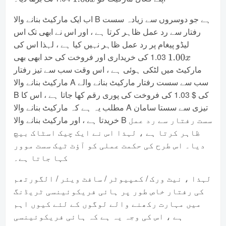
1.03
x
اب ایک مارکیٹ بنانے والا B ہے جو دوسروں سے زیادہ سست
رفتار سے رد عمل ظاہر کرتا ہے ، اور اس نے ابھی تک اس
لیڈو پیغام پر رد عمل ظاہر نہیں کیا ہے ، لہذا اس کی
1.03 کی خریداری اور فروخت کی حد ابھی بھی
1.00
x
مارکیٹ میں لٹکی ہوئی ہے ، اس وقت سب سے تیز رفتار
مارکیٹ بنانے والا A سب سے سست رفتار مارکیٹ بنانے والے
B کی $ 1.03 کی فروخت کی پوری رقم کھا جاتا ہے ، اس کا
مطلب یہ ہے کہ مارکیٹ بنانے والا A تیزی سے سستا سامان
خریدتا ہے ، اور مارکیٹ بنانے والا B سست رفتار سے رد عمل
ظاہر کرتا ہے ، لہذا اس نے ایک چیک اسٹاک بیچ
دیا۔ اس طرح کی حکمت عملی کو آؤٹ ٹیک سست موور
کہا جاتا ہے۔
لہذا ، نیٹ ورک / کمپیوٹر / سافٹ ویئر / الگورتھم
کی رفتار خاص طور پر ہائی فریکوئینسی ٹریڈنگ
میں مہارت رکھنے والے لوگوں کے لئے کیوں اہم
ہے ، اس کی وجہ یہ ہے کہ ہائی فریکوئینسی