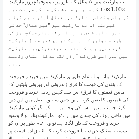
مثال کے طور پر ، مینوفیکچررز مارکیٹ A نے مارکیٹ میں
1.03 کی خرید و فروخت کی حد کی فہرست درج
1.00
x
کی ، اس وقت اس نے ایک غیر فعال آرڈر جاری کیا ،
کیونکہ اس نے مارکیٹ میں "غیر فعال" حد کی
فہرست لپیٹ دی ، اور اس وقت مینوفیکچررز کی
طرف سے جاری کردہ ایک کو ہم غیر فعال مارکیٹ
کہتے ہیں ، جبکہ متعدد مینوفیکچررز مارکیٹ
میں بھی اسی طرح کے آرڈر لگانے کا امکان رکھتے
ہیں۔
مارکیٹ بنانے والے عام طور پر مارکیٹ میں خرید و فروخت
کے بٹنوں کی قیمت کا فرق (اندرونی اور بیرونی پلیٹوں کے
مابین قیمتوں کا فرق) اس سے کہیں زیادہ خرید و فروخت
کی قیمتوں کا تعین کرتے ہیں جس سے وہ اصل میں لین دین
کرنا چاہتے ہیں۔ اس کی وجہ یہ ہے کہ اگر کوئی مارکیٹ
میں داخل ہونے کی جلدی میں ہے تو ، مارکیٹ بنانے والا وسیع
خرید و فروخت کے بٹن لگاتا ہے تو وہ عام طور پر ان کو
سستے اسٹاک خریدنے یا فروخت کرنے کے لئے زیادہ قیمت پر
خریدنے دیتا ہے۔ لیکن مارکیٹ بنانے والا A دراصل