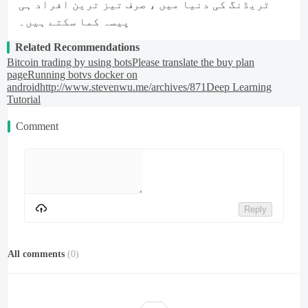
ٹریڈنگ کی دنیا میں ، صرف تیز ترین افراد ہی
پیسہ کما سکتے ہیں۔
Related Recommendations
Bitcoin trading by using bots
Please translate the buy plan
page
Running botvs docker on
android
http://www.stevenwu.me/archives/871
Deep Learning
Tutorial
Comment
Reply
All comments
(
0
)