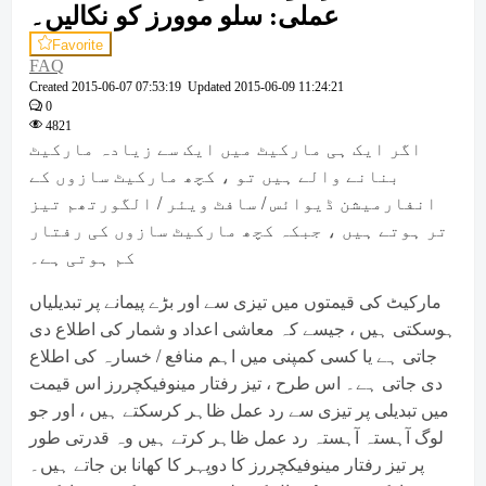
عملی: سلو موورز کو نکالیں۔
Favorite
FAQ
Created
2015-06-07 07:53:19
Updated
2015-06-09 11:24:21
0
4821
اگر ایک ہی مارکیٹ میں ایک سے زیادہ مارکیٹ
بنانے والے ہیں تو ، کچھ مارکیٹ سازوں کے
انفارمیشن ڈیوائس / سافٹ ویئر / الگورتھم تیز
تر ہوتے ہیں ، جبکہ کچھ مارکیٹ سازوں کی رفتار
کم ہوتی ہے۔
مارکیٹ کی قیمتوں میں تیزی سے اور بڑے پیمانے پر تبدیلیاں
ہوسکتی ہیں ، جیسے کہ معاشی اعداد و شمار کی اطلاع دی
جاتی ہے یا کسی کمپنی میں اہم منافع / خسارہ کی اطلاع
دی جاتی ہے۔ اس طرح ، تیز رفتار مینوفیکچررز اس قیمت
میں تبدیلی پر تیزی سے رد عمل ظاہر کرسکتے ہیں ، اور جو
لوگ آہستہ آہستہ رد عمل ظاہر کرتے ہیں وہ قدرتی طور
پر تیز رفتار مینوفیکچررز کا دوپہر کا کھانا بن جاتے ہیں۔