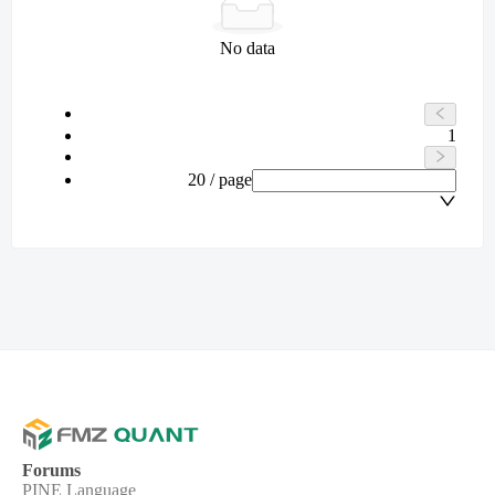
No data
1
20 / page
Forums
PINE Language