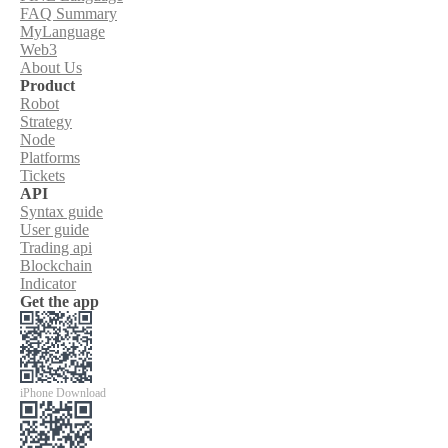
FAQ Summary
MyLanguage
Web3
About Us
Product
Robot
Strategy
Node
Platforms
Tickets
API
Syntax guide
User guide
Trading api
Blockchain
Indicator
Get the app
iPhone Download