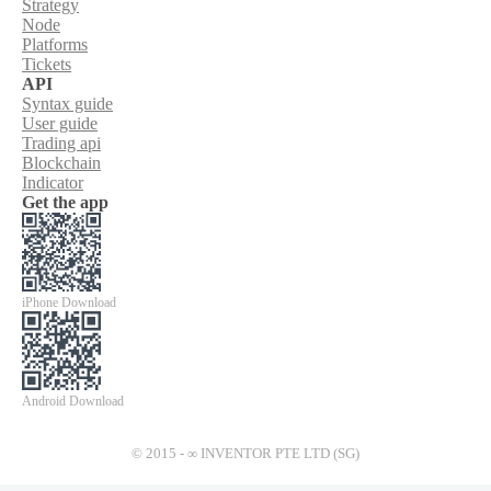
Strategy
Node
Platforms
Tickets
API
Syntax guide
User guide
Trading api
Blockchain
Indicator
Get the app
iPhone Download
Android Download
© 2015 - ∞ INVENTOR PTE LTD (SG)