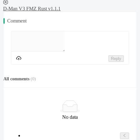
D-Man V3 FMZ Rust v1.1.1
Comment
Reply
All comments
(
0
)
No data