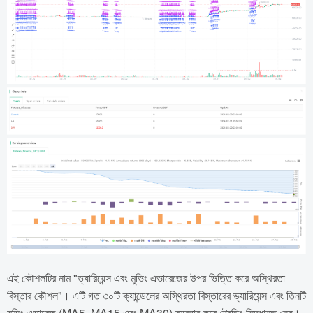
এই কৌশলটির নাম "ভ্যারিয়েন্স এবং মুভিং এভারেজের উপর ভিত্তি করে অস্থিরতা
বিস্তার কৌশল"। এটি গত ৩০টি ক্যান্ডেলের অস্থিরতা বিস্তারের ভ্যারিয়েন্স এবং তিনটি
মুভিং এভারেজ (MA5, MA15 এবং MA30) ব্যবহার করে ট্রেডিং সিদ্ধান্ত নেয়।