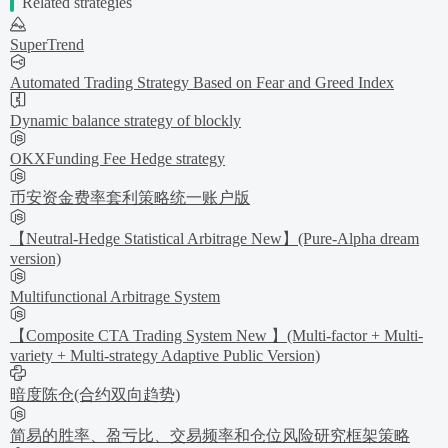
Related strategies
SuperTrend
Automated Trading Strategy Based on Fear and Greed Index
Dynamic balance strategy of blockly
OKXFunding Fee Hedge strategy
币安资金费率套利策略统一账户版
【Neutral-Hedge Statistical Arbitrage New】(Pure-Alpha dream
version)
Multifunctional Arbitrage System
【Composite CTA Trading System New 】(Multi-factor + Multi-
variety + Multi-strategy Adaptive Public Version)
暗度陈仓(合约双向趋势)
简易的胜率、盈亏比、交易频率和仓位风险研究框架策略