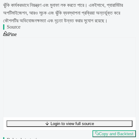
ঝুঁকি কার্যকরভাবে নিয়ন্ত্রণ এবং মুনাফা লক করতে পারে। একইসাথে, প্যারামিটার
অপটিমাইজেশন, আরও সূচক এবং ঝুঁকি ব্যবস্থাপনা প্রক্রিয়া অন্তর্ভুক্ত করে
কৌশলটির অভিযোজনক্ষমতা এবং দৃঢ়তা উন্নত করার সুযোগ রয়েছে।
Source
Pine
Login to view full source
UTF-8
251
bytes
37
words
0
lines
Ln
1
,
Col
0
Copy and Backtest