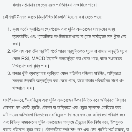
বাজার ওঠানামার ক্ষেত্রে দ্রুত প্রতিক্রিয়া নাও দিতে পারে।
কৌশলটি উন্নত করতে নিম্নলিখিত দিকগুলি বিবেচনা করা যেতে পারে:
ক্রয় শর্তের ভ্যারিয়েন্স থ্রেশহোল্ড এবং মুভিং এভারেজের সমন্বয়ের জন্য
ব্যাকটেস্টিং এবং প্যারামিটার অপটিমাইজেশনের মাধ্যমে সর্বোত্তম মান খুঁজে বের
করা।
স্টপ লস এবং টেক প্রফিট শর্তে আরও প্রযুক্তিগত সূচক বা বাজার অনুভূতি সূচক
যেমন RSI, MACD ইত্যাদি অন্তর্ভুক্ত করা যেতে পারে, যাতে সংকেতের
নির্ভরযোগ্যতা বৃদ্ধি পায়।
বাজার ঝুঁকি ব্যবস্থাপনা প্রক্রিয়া যেমন গতিশীল পজিশন সাইজিং, অস্থিরতা
সমন্বয় ইত্যাদি অন্তর্ভুক্ত করা যেতে পারে, যাতে বাজার পরিবর্তনের সাথে খাপ
খাওয়ানো যায়।
সামগ্রিকভাবে, "ভ্যারিয়েন্স এবং মুভিং এভারেজের উপর ভিত্তি করে অস্থিরতা বিস্তার
কৌশল" হল একটি ট্রেডিং কৌশল যা অস্থিরতা এবং ট্রেন্ড সূচককে একত্রিত করে।
এটি দামের অস্থিরতা বিস্তারের ভ্যারিয়েন্স গণনা করে বাজারের অস্থিরতা পরিমাপ করে
এবং বিভিন্ন সময়কালের মুভিং এভারেজের মাধ্যমে ট্রেন্ডের দিক নির্ণয় করে, উপযুক্ত
বাজার পরিবেশে ট্রেড করে। কৌশলটিতে স্পষ্ট স্টপ লস এবং টেক প্রফিট শর্ত রয়েছে, যা