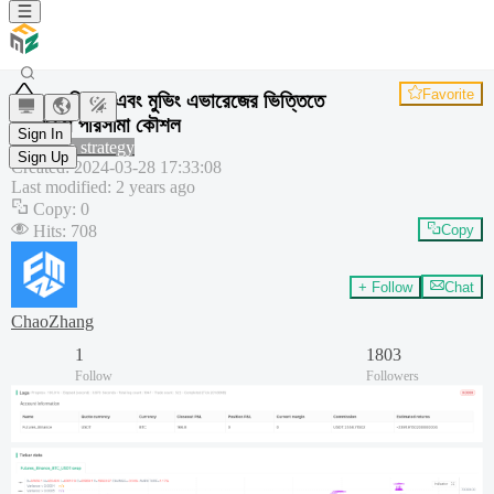
Favorite
ভ্যারিয়েন্স এবং মুভিং এভারেজের ভিত্তিতে
অস্থিরতা পরিসীমা কৌশল
Sign In
Common strategy
Sign Up
Created
:
2024-03-28 17:33:08
Last modified
:
2 years ago
Copy
:
0
Hits
:
708
Copy
+ Follow
Chat
ChaoZhang
1
1803
Follow
Followers