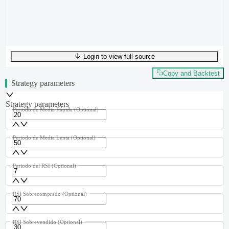
Login to view full source
UTF-8
287
bytes
47
words
0
lines
Ln
1
,
Col
0
Copy and Backtest
Strategy parameters
Strategy parameters
Periodo de Media Rápida
(Optional)
Periodo de Media Lenta
(Optional)
Periodo del RSI
(Optional)
RSI Sobrecomprado
(Optional)
RSI Sobrevendido
(Optional)