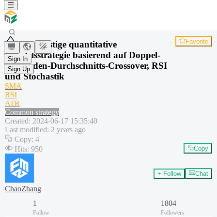
Favorite
Kurzfristige quantitative
Handelsstrategie basierend auf Doppel-
Sign In
Gleitenden-Durchschnitts-Crossover, RSI
Sign Up
und Stochastik
SMA
RSI
ATR
Common strategy
Created
:
2024-06-17 15:35:40
Last modified
:
2 years ago
Copy
:
4
Hits
:
950
Copy
+ Follow
Chat
ChaoZhang
1
1804
Follow
Followers