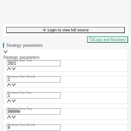
Login to view full source
UTF-8
334
bytes
55
words
0
lines
Ln
1
,
Col
0
Copy and Backtest
Strategy parameters
Strategy parameters
Backtest Start Year
Backtest Start Month
Backtest Start Day
Backtest Stop Year
Backtest Stop Month