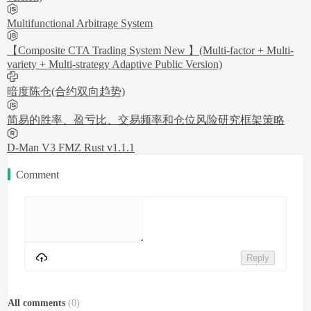
Multifunctional Arbitrage System
【Composite CTA Trading System New 】(Multi-factor + Multi-
variety + Multi-strategy Adaptive Public Version)
暗度陈仓(合约双向趋势)
简易的胜率、盈亏比、交易频率和仓位风险研究框架策略
D-Man V3 FMZ Rust v1.1.1
Comment
Reply
All comments
(
0
)