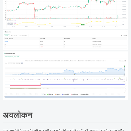
अवलोकन
यह रणनीति चलती औसत और उसके पिवट बिंदुओं की गणना करके मूल्य और