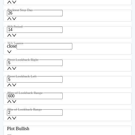
Backtest Stop Day
MA Period
MA Source
close
Pivot Lookback Right
Pivot Lookback Left
Max of Lookback Range
Min of Lookback Range
Plot Bullish