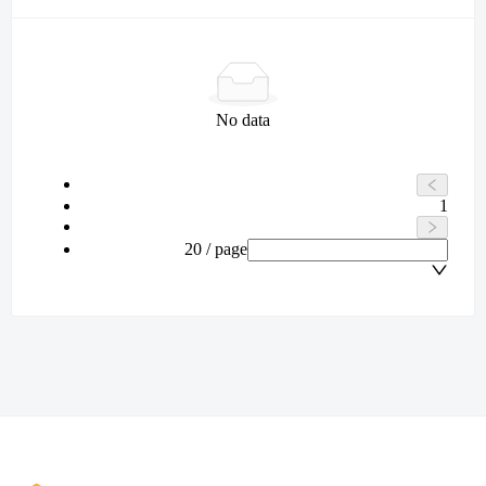
No data
1
20 / page