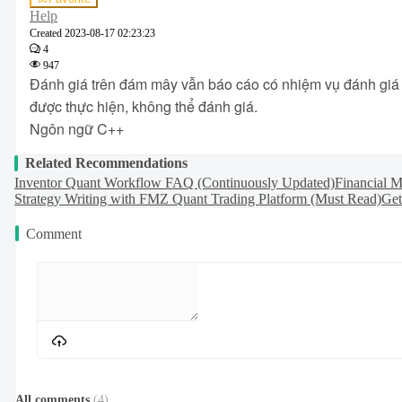
Help
Created
2023-08-17 02:23:23
4
947
Đánh giá trên đám mây vẫn báo cáo có nhiệm vụ đánh giá 
được thực hiện, không thể đánh giá.
Ngôn ngữ C++
Related Recommendations
Inventor Quant Workflow FAQ (Continuously Updated)
Financial 
Strategy Writing with FMZ Quant Trading Platform (Must Read)
Get
Comment
All comments
(
4
)