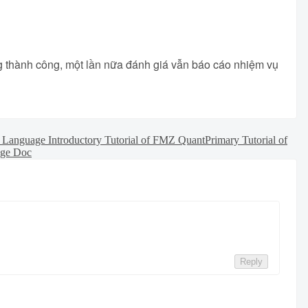
g thành công, một lần nữa đánh giá vẫn báo cáo nhiệm vụ
Language Introductory Tutorial of FMZ Quant
Primary Tutorial of
ge Doc
Reply