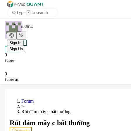
Type
to search
/
Home
tt8604
APP
+ Follow
Sign In
Chat
Sign Up
0
Follow
0
Followers
Forum
>
Rút đám mây c bất thường
Rút đám mây c bất thường
Favorite