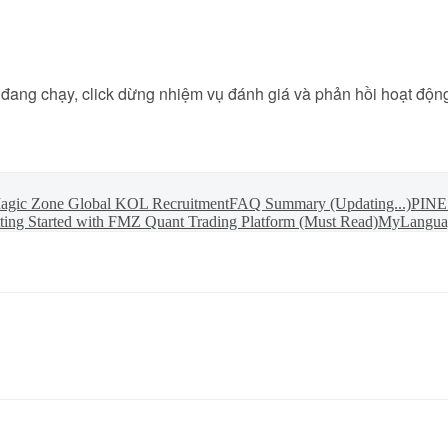
đang chạy, click dừng nhiệm vụ đánh giá và phản hồi hoạt độn
Magic Zone Global KOL Recruitment
FAQ Summary (Updating...)
PINE 
ting Started with FMZ Quant Trading Platform (Must Read)
MyLangua