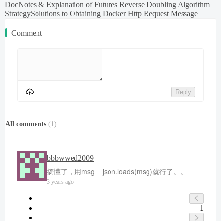
Doc
Notes & Explanation of Futures Reverse Doubling Algorithm
Strategy
Solutions to Obtaining Docker Http Request Message
Comment
Reply
All comments
(
1
)
bbbwwed2009
搞懂了，用msg = json.loads(msg)就行了。。
3 years ago
1