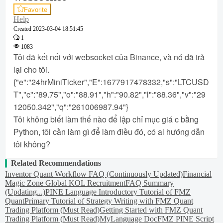
Favorite
Help
Created
2023-03-04 18:51:45
1
1083
Tôi đã kết nối với websocket của Binance, và nó đã trả
lại cho tôi.
{"e":"24hrMiniTicker","E":1677917478332,"s":"LTCUSD
T","c":"89.75","o":"88.91","h":"90.82","l":"88.36","v":"29
12050.342","q":"261006987.94"}
Tôi không biết làm thế nào để lập chỉ mục giá c bằng
Python, tôi cần làm gì để làm điều đó, có ai hướng dẫn
tôi không?
Related Recommendations
Inventor Quant Workflow FAQ (Continuously Updated)
Financial
Magic Zone Global KOL Recruitment
FAQ Summary
(Updating...)
PINE Language Introductory Tutorial of FMZ
Quant
Primary Tutorial of Strategy Writing with FMZ Quant
Trading Platform (Must Read)
Getting Started with FMZ Quant
Trading Platform (Must Read)
MyLanguage Doc
FMZ PINE Script