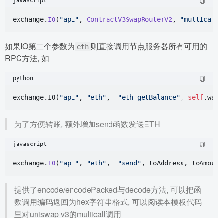
javascript
exchange.
IO
(
"api"
, 
ContractV3SwapRouterV2
, 
"multical
如果IO第二个参数为
则直接调用节点服务器所有可用的
eth
RPC方法, 如
python
exchange.IO(
"api"
, 
"eth"
,  
"eth_getBalance"
, 
self
.wa
为了方便转账, 额外增加send函数发送ETH
javascript
exchange.
IO
(
"api"
, 
"eth"
,  
"send"
提供了encode/encodePacked与decode方法, 可以把函
数调用编码返回为hex字符串格式, 可以阅读本模板代码
里对uniswap v3的multicall调用