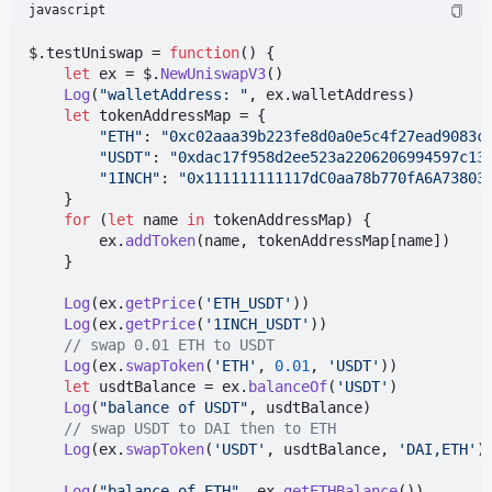
javascript
$.testUniswap = 
function
(
) {

let
 ex = $.
NewUniswapV3
()

Log
(
"walletAddress: "
, ex.
walletAddress
)

let
 tokenAddressMap = {

"ETH"
: 
"0xc02aaa39b223fe8d0a0e5c4f27ead9083c
"USDT"
: 
"0xdac17f958d2ee523a2206206994597c13
"1INCH"
: 
"0x111111111117dC0aa78b770fA6A73803
    }

for
 (
let
 name 
in
 tokenAddressMap) {

        ex.
addToken
(name, tokenAddressMap[name])

    }

Log
(ex.
getPrice
(
'ETH_USDT'
))

Log
(ex.
getPrice
(
'1INCH_USDT'
))

// swap 0.01 ETH to USDT
Log
(ex.
swapToken
(
'ETH'
, 
0.01
, 
'USDT'
))

let
 usdtBalance = ex.
balanceOf
(
'USDT'
)

Log
(
"balance of USDT"
, usdtBalance)

// swap USDT to DAI then to ETH
Log
(ex.
swapToken
(
'USDT'
, usdtBalance, 
'DAI,ETH'
))
Log
(
"balance of ETH"
, ex.
getETHBalance
())
