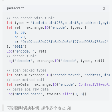
javascript
// can encode with tuple
let
 types = 
"tuple(a uint256,b uint8,c address),byte
let
 ret = exchange.
IO
(
"encode"
, types, {

a
: 
30
,

b
: 
20
,

c
: 
"0xc02aaa39b223fe8d0a0e5c4f27ead9083c756cc2"
}, 
"0011"
Log
(
"encode: "
// decode tuple
Log
(
"decode:"
, exchange.
IO
(
"decode"
, types, ret))

// join packed types
let
 path = exchange.
IO
(
"encodePacked"
, 
"address,uint
// pack method call
let
 rawData = exchange.
IO
(
"encode"
, 
ContractV3SwapRo
// parse abi raw data
Log
(
"method hash:"
, rawData.
slice
(
0
, 
8
可以随时切换私钥, 操作多个地址, 如