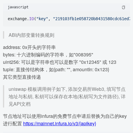
javascript
exchange.
IO
(
"key"
, 
"219103fb1e058720b8431580cdc61ed7
ABI内部变量转换规则
address: 0x开头的字符串
bytes: 十六进制编码的字符串，如"008395"
uint256: 可以是字符串也可以是数字 "0x12345" 或 123
tuple: 直接传结构体，如{path: "", amountIn: 0x123}
其它类型直接传递
uniswap 模板调用例子如下, 添加交易所Web3, 填写节点
地址与私钥, 私钥可以保存在本地(私钥写为文件路径), 详
见API文档
节点地址可以使用infura的免费节点申请后替换为自己的key
进行配置
https://mainnet.infura.io/v3/{apikey}