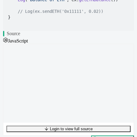
// Log(ex.sendETH('0x11111', 0.02))
}

Source
JavaScript
Login to view full source
UTF-8
30489
bytes
2614
words
0
lines
Ln
1
,
Col
0