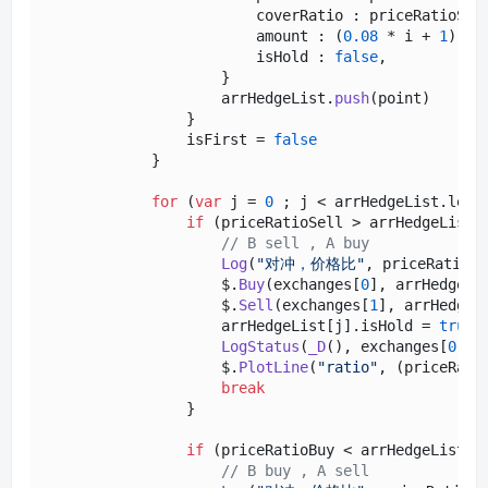
                        coverRatio : priceRatioSell
                        amount : (
0.08
 * i + 
1
) * 
                        isHold : 
false
,

                    }

                    arrHedgeList.
push
(point)

                }

                isFirst = 
false
            }

for
 (
var
 j = 
0
 ; j < arrHedgeList.
leng
if
 (priceRatioSell > arrHedgeList[
// B sell , A buy
Log
(
"对冲，价格比"
, priceRatioSe
                    $.
Buy
(exchanges[
0
], arrHedgeLi
                    $.
Sell
(exchanges[
1
], arrHedgeL
                    arrHedgeList[j].
isHold
 = 
true
LogStatus
(
_D
(), exchanges[
0
].
G
                    $.
PlotLine
(
"ratio"
, (priceRati
break
                }

if
 (priceRatioBuy < arrHedgeList[j
// B buy , A sell