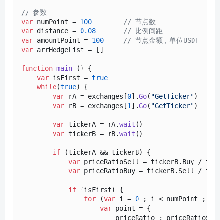
// 参数
var
 numPoint = 
100
// 节点数
var
 distance = 
0.08
// 比例间距
var
 amountPoint = 
100
// 节点金额，单位USDT
var
 arrHedgeList = []

function
main
 (
) {

var
 isFirst = 
true
while
(
true
) {

var
 rA = exchanges[
0
].
Go
(
"GetTicker"
)

var
 rB = exchanges[
1
].
Go
(
"GetTicker"
)

var
 tickerA = rA.
wait
()

var
 tickerB = rB.
wait
()

if
 (tickerA && tickerB) {

var
 priceRatioSell = tickerB.
Buy
 / tic
var
 priceRatioBuy = tickerB.
Sell
 / tic
if
 (isFirst) {

for
 (
var
 i = 
0
 ; i < numPoint ; i++
var
 point = {

                        priceRatio : priceRatioSel