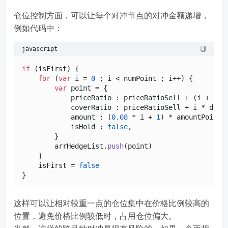
仓位控制方面，可以让每个对冲节点的对冲金额递增，
例如代码中：
javascript
if
 (isFirst) {

for
 (
var
 i = 
0
 ; i < numPoint ; i++) {

var
 point = {

            priceRatio : priceRatioSell + (i + 
1
) 
            coverRatio : priceRatioSell + i * dista
            amount : (
0.08
 * i + 
1
) * amountPoint,
            isHold : 
false
,

        }

        arrHedgeList.
push
(point)

    }

    isFirst = 
false
这样可以让相对较重一点的仓位集中在价格比例较高的
位置，避免价格比例较低时，占用仓位偏大。