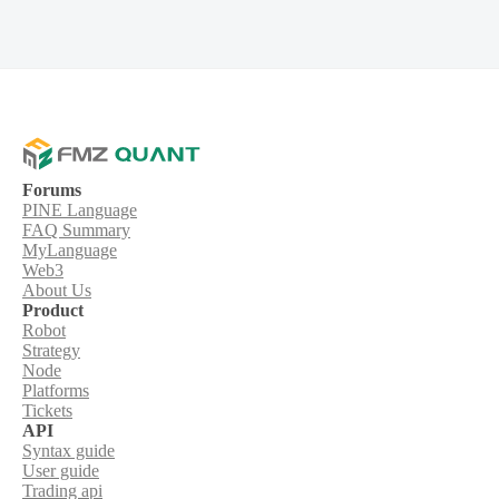
Forums
PINE Language
FAQ Summary
MyLanguage
Web3
About Us
Product
Robot
Strategy
Node
Platforms
Tickets
API
Syntax guide
User guide
Trading api