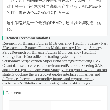
当然，这样的跨品种对冲是很有风险的，如果一个币相
对于另一个币价格持续走高就会产生浮亏，所以跨品种
的对冲需要两个品种的相关性强一些。
这个策略只是一个最初的DEMO，还可以继续改造、优
化。
Related Recommendations
Research on Binance Futures Multi-currency Hedging Strategy Part
3
Research on Binance Futures Multi-currency Hedging Strategy
Part 2
Research on Binance Futures Multi-currency Hedging
Strategy Part 1
Crocodile line trading system Python
version
JavaScript version SuperTrend strategy
Introducing FMZ
Quant data science research environment
Parabolic Steering SAR
and Price High and Low Point Strategy
Teach you how to let an old
strategy docking the websocket quotes interface
Similarities and
differences between commodity futures and cryptocurrency
exchanges API
Multi-level percentage take profit strategy
Comment