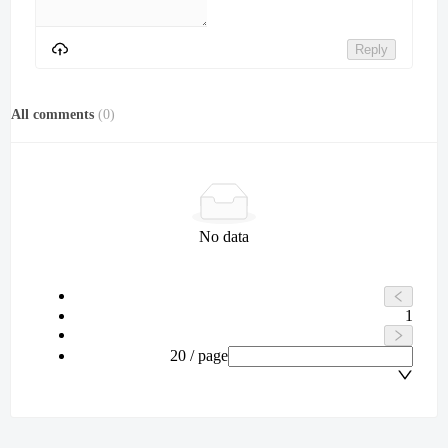
Reply
All comments
(
0
)
No data
1
20 / page