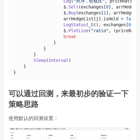
Log
(
"对冲，价格比"
, priceRatioBu
                    $.
Sell
(exchanges[
0
], arrHedgeL
                    $.
Buy
(exchanges[
1
], arrHedgeLi
                    arrHedgeList[j].
isHold
 = 
false
LogStatus
(
_D
(), exchanges[
0
].
G
                    $.
PlotLine
(
"ratio"
, (priceRati
break
                }

            }

        }

Sleep
(
Interval
)

    }

可以通过回测，来最初步的验证一下
策略思路
使用默认的回测设置：