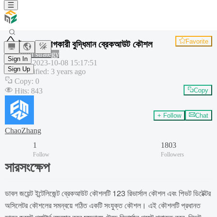
Favorite
দ্বৈত সংযোগকারী বুদ্ধিমান ব্রেকআউট কৌশল
Common strategy
Sign In
Created
:
2023-10-08 15:17:51
Sign Up
Last modified
:
3 years ago
Copy
:
0
Hits
:
843
Copy
+ Follow
Chat
ChaoZhang
1
1803
Follow
Followers
সারসংক্ষেপ
ডাবল জয়েন্ট ইন্টেলিজেন্ট ব্রেকআউট কৌশলটি 123 রিভার্সাল কৌশল এবং পিভট ডিটেক্টর
অসিলেটর কৌশলের সমন্বয়ে গঠিত একটি সংযুক্ত কৌশল। এই কৌশলটি প্রধানত