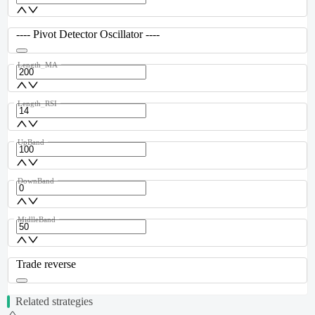
---- Pivot Detector Oscillator ----
Length_MA
Length_RSI
UpBand
DownBand
MidlleBand
Trade reverse
Related strategies