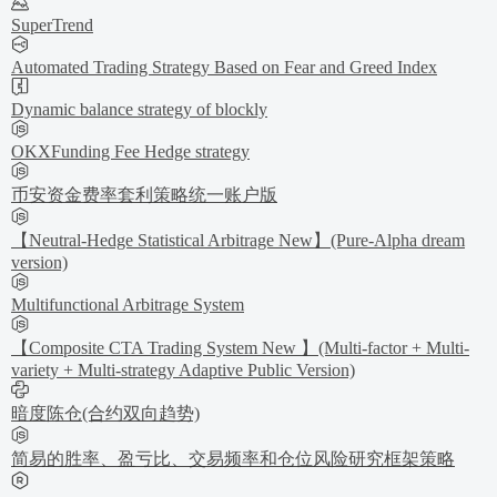
SuperTrend
Automated Trading Strategy Based on Fear and Greed Index
Dynamic balance strategy of blockly
OKXFunding Fee Hedge strategy
币安资金费率套利策略统一账户版
【Neutral-Hedge Statistical Arbitrage New】(Pure-Alpha dream
version)
Multifunctional Arbitrage System
【Composite CTA Trading System New 】(Multi-factor + Multi-
variety + Multi-strategy Adaptive Public Version)
暗度陈仓(合约双向趋势)
简易的胜率、盈亏比、交易频率和仓位风险研究框架策略