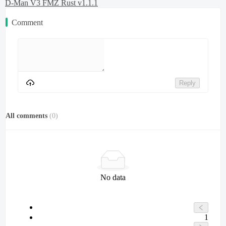
D-Man V3 FMZ Rust v1.1.1
Comment
Reply
All comments
(
0
)
No data
1