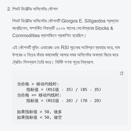
পিভট ডিটেক্টর অসিলেটর কৌশল
পিভট ডিটেক্টর অসিলেটর কৌশলটি Giorgos E. Siligardos প্রস্তাব
করেছিলেন, সম্পর্কিত নিবন্ধটি ২০০৯ সালের সেপ্টেম্বরের Stocks &
Commodities ম্যাগাজিনে প্রকাশিত হয়েছিল।
এই কৌশলটি মুভিং এভারেজ এবং RSI সূচকের সংমিশ্রণ ব্যবহার করে, দাম
উপরের ও নিচের বাঁধার কাছাকাছি আসার সময় অসিলেটর অবস্থা বিচার করে
ট্রেডিং সিগন্যাল তৈরি করে। নির্দিষ্ট গণনা সূত্র নিম্নরূপ:
当价格 > 移动均线时:

    指标值 = (RSI值 - 35) / (85 - 35) 

当价格 <= 移动均线时:

    指标值 = (RSI值 - 20) / (70 - 20)

如果指标值 > 50, 做多
