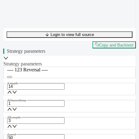
Login to view full source
UTF-8
327
bytes
43
words
0
lines
Ln
1
,
Col
0
Copy and Backtest
Strategy parameters
Strategy parameters
---- 123 Reversal ----
Length
KSmoothing
DLength
Level