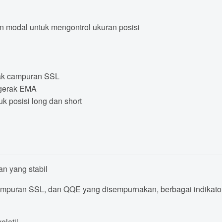
modal untuk mengontrol ukuran posisi
rak campuran SSL
rgerak EMA
uk posisi long dan short
n yang stabil
ampuran SSL, dan QQE yang disempurnakan, berbagai indikator
latil