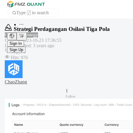
Type
to search
/
Home
Strategi Perdagangan Osilasi Tiga Pola
APP
Common strategy
Created
:
2023-10-23 17:36:55
Last modified
:
3 years ago
Sign In
Copy
:
2
Sign Up
Hits
:
976
ChaoZhang
1
Follow