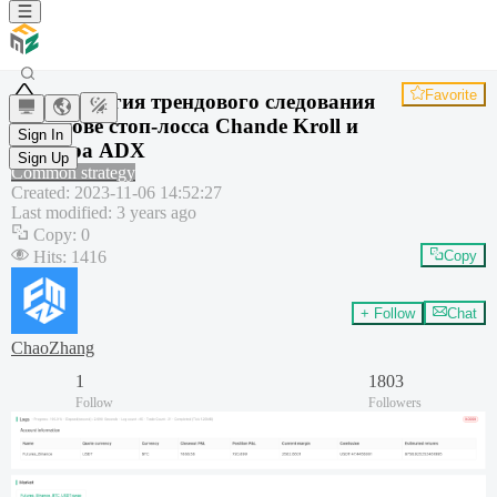
Favorite
Стратегия трендового следования
на основе стоп-лосса Chande Kroll и
Sign In
фильтра ADX
Sign Up
Common strategy
Created
:
2023-11-06 14:52:27
Last modified
:
3 years ago
Copy
:
0
Hits
:
1416
Copy
+ Follow
Chat
ChaoZhang
1
1803
Follow
Followers