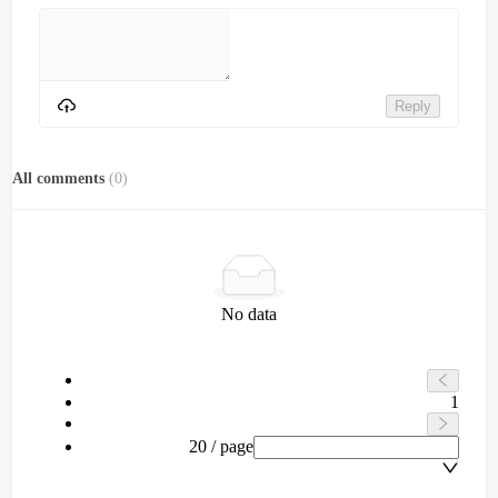
Reply
All comments
(
0
)
No data
1
20 / page