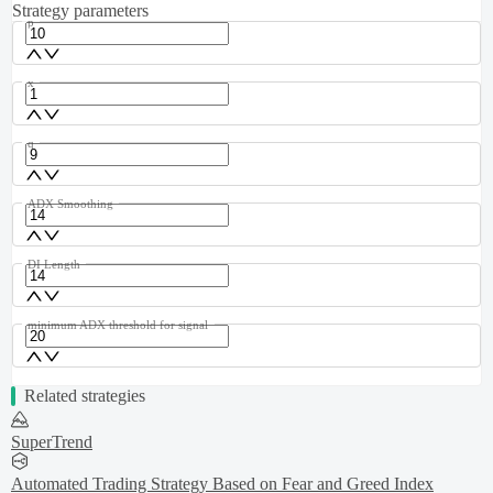
Strategy parameters
p
x
q
ADX Smoothing
DI Length
minimum ADX threshold for signal
Related strategies
SuperTrend
Automated Trading Strategy Based on Fear and Greed Index