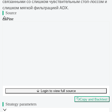
связанными со слишком чувствительным стоп-лоссом и
слишком мягкой фильтрацией ADX.
Source
Pine
Login to view full source
UTF-8
273
bytes
45
words
0
lines
Ln
1
,
Col
0
Copy and Backtest
Strategy parameters