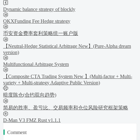
Dynamic balance strategy of blockly
OKXFunding Fee Hedge strategy
币安资金费率套利策略统一账户版
【Neutral-Hedge Statistical Arbitrage New】(Pure-Alpha dream
version)
Multifunctional Arbitrage System
【Composite CTA Trading System New 】(Multi-factor + Multi-
variety + Multi-strategy Adaptive Public Version)
暗度陈仓(合约双向趋势)
简易的胜率、盈亏比、交易频率和仓位风险研究框架策略
D-Man V3 FMZ Rust v1.1.1
Comment