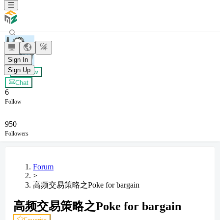
Zero
Sign In
Sign Up
+ Follow
Chat
6
Follow
950
Followers
Forum
>
高频交易策略之Poke for bargain
高频交易策略之Poke for bargain