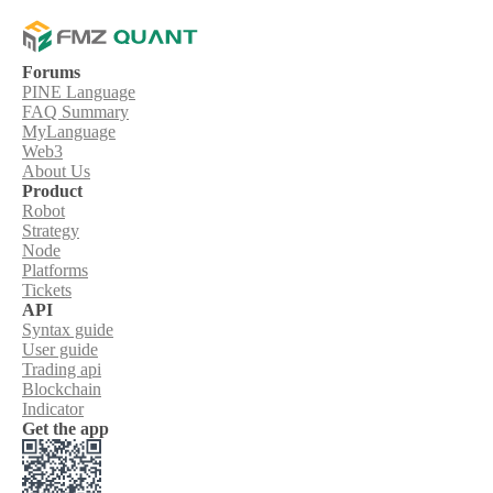
Forums
PINE Language
FAQ Summary
MyLanguage
Web3
About Us
Product
Robot
Strategy
Node
Platforms
Tickets
API
Syntax guide
User guide
Trading api
Blockchain
Indicator
Get the app