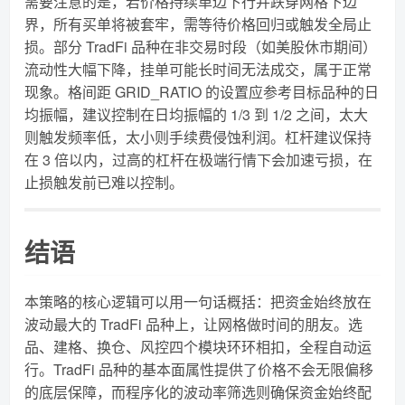
需要注意的是，若价格持续单边下行并跌穿网格下边
界，所有买单将被套牢，需等待价格回归或触发全局止
损。部分 TradFi 品种在非交易时段（如美股休市期间）
流动性大幅下降，挂单可能长时间无法成交，属于正常
现象。格间距 GRID_RATIO 的设置应参考目标品种的日
均振幅，建议控制在日均振幅的 1/3 到 1/2 之间，太大
则触发频率低，太小则手续费侵蚀利润。杠杆建议保持
在 3 倍以内，过高的杠杆在极端行情下会加速亏损，在
止损触发前已难以控制。
结语
本策略的核心逻辑可以用一句话概括：把资金始终放在
波动最大的 TradFi 品种上，让网格做时间的朋友。选
品、建格、换仓、风控四个模块环环相扣，全程自动运
行。TradFi 品种的基本面属性提供了价格不会无限偏移
的底层保障，而程序化的波动率筛选则确保资金始终配