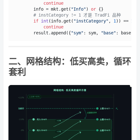
continue
        info = mkt.get(
"Info"
) 
or
 {}

# instCategory != 1 才是 TradFi 品种
if
int
(info.get(
"instCategory"
, 
1
)) == 
1
:

continue
        result.append({
"sym"
: sym, 
"base"
: base, 
"
二、网格结构：低买高卖，循环
套利