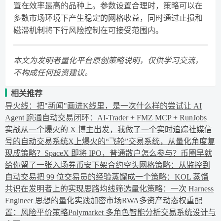
置在效率最高的品种上。参数设置合理时，策略可以在
多数市场环境下产生稳定的网格收益，同时通过止损和
磁滞机制将下行风险控制在可接受范围内。
本文为发明者量化平台原创策略说明，仅供学习交流，
不构成任何投资建议。
相关推荐
导火线：把"新闻"画进K线里，是一次什么样的尝试
让 AI
Agent 跑通自动交易闭环：AI-Trader + FMZ MCP + RunJobs
实战
从一个爆火的 X 博主出发，我做了一个实时追踪社媒信
号的自动交易系统
X上爆火的“飞轮”交易系统，从量化角度复
现成策略？
SpaceX 即将 IPO，普通散户怎么参与？币圈早就
给你留了一张入场券
币安下架合约空头网格策略：从监控到
自动交易
把 99 位交易员的经验蒸馏成一个策略：KOL 蒸馏
共识在发明者上的实现思路
均线筛选量化策略：一次 Harness
Engineer 思想的量化实践
加密市场RWA多资产动态权重配
置：风险平价策略
Polymarket 多角色智能分析交易系统设计与