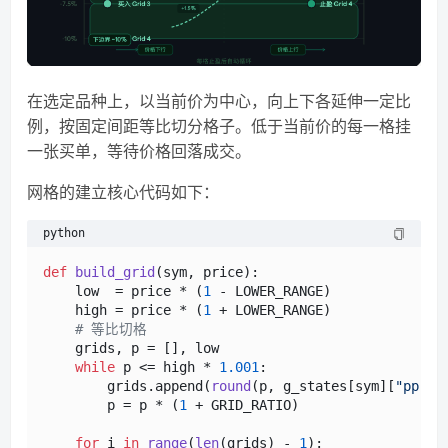
在选定品种上，以当前价为中心，向上下各延伸一定比
例，按固定间距等比切分格子。低于当前价的每一格挂
一张买单，等待价格回落成交。
网格的建立核心代码如下：
python
def
build_grid
(
sym, price
):

    low  = price * (
1
 - LOWER_RANGE)

    high = price * (
1
 + LOWER_RANGE)

# 等比切格
    grids, p = [], low

while
 p <= high * 
1.001
:

        grids.append(
round
(p, g_states[sym][
"pp"
]))
        p = p * (
1
 + GRID_RATIO)

for
 i 
in
range
(
len
(grids) - 
1
):
