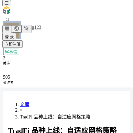
ianzeng123
登 录
立即注册
+ 关注
私信
2
关注
505
关注者
文库
>
TradFi 品种上线：自适应网格策略
TradFi 品种上线：自适应网格策略