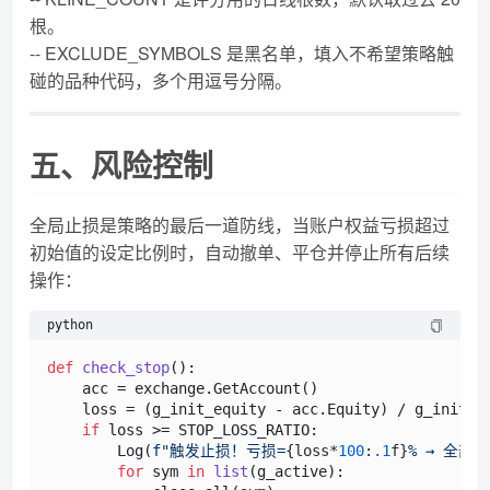
根。
-- EXCLUDE_SYMBOLS 是黑名单，填入不希望策略触
碰的品种代码，多个用逗号分隔。
五、风险控制
全局止损是策略的最后一道防线，当账户权益亏损超过
初始值的设定比例时，自动撤单、平仓并停止所有后续
操作：
python
def
check_stop
():

    acc = exchange.GetAccount()

    loss = (g_init_equity - acc.Equity) / g_init_eq
if
 loss >= STOP_LOSS_RATIO:

        Log(
f"触发止损！亏损=
{loss*
100
:
.1
f}
% → 全部
for
 sym 
in
list
(g_active):
