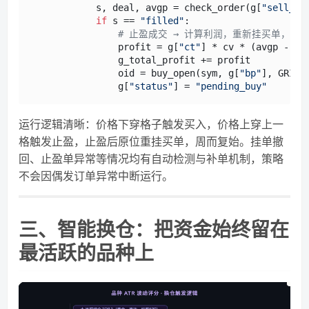
            s, deal, avgp = check_order(g[
"sell_oi
if
 s == 
"filled"
:

# 止盈成交 → 计算利润，重新挂买单，循
                profit = g[
"ct"
] * cv * (avgp - g[
                g_total_profit += profit

                oid = buy_open(sym, g[
"bp"
], GRID_V
                g[
"status"
] = 
"pending_buy"
运行逻辑清晰：价格下穿格子触发买入，价格上穿上一
格触发止盈，止盈后原位重挂买单，周而复始。挂单撤
回、止盈单异常等情况均有自动检测与补单机制，策略
不会因偶发订单异常中断运行。
三、智能换仓：把资金始终留在
最活跃的品种上