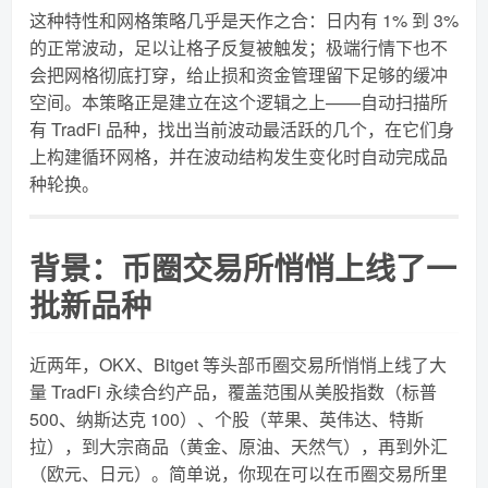
这种特性和网格策略几乎是天作之合：日内有 1% 到 3%
的正常波动，足以让格子反复被触发；极端行情下也不
会把网格彻底打穿，给止损和资金管理留下足够的缓冲
空间。本策略正是建立在这个逻辑之上——自动扫描所
有 TradFi 品种，找出当前波动最活跃的几个，在它们身
上构建循环网格，并在波动结构发生变化时自动完成品
种轮换。
背景：币圈交易所悄悄上线了一
批新品种
近两年，OKX、Bitget 等头部币圈交易所悄悄上线了大
量 TradFi 永续合约产品，覆盖范围从美股指数（标普
500、纳斯达克 100）、个股（苹果、英伟达、特斯
拉），到大宗商品（黄金、原油、天然气），再到外汇
（欧元、日元）。简单说，你现在可以在币圈交易所里