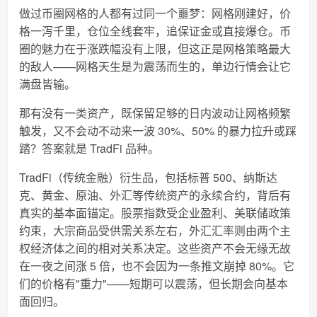
做过币圈网格的人都有过同一个噩梦：网格刚建好，价
格一泻千里，仓位全线套牢，追保证金或直接爆仓。币
圈的魅力在于涨跌幅没有上限，但这正是网格策略最大
的敌人——网格天生是为震荡而生的，单边行情会让它
满盘皆输。
那有没有一类资产，既保留足够的日内波动让网格频繁
触发，又不会动不动来一波 30%、50% 的暴力拉升或踩
踏？答案就是 TradFi 品种。
TradFi（传统金融）衍生品，包括标普 500、纳斯达
克、黄金、原油、外汇等传统资产的永续合约，背后有
真实的基本面锚定。股票指数受企业盈利、美联储政策
约束，大宗商品受供需关系左右，外汇汇率则由两个主
权经济体之间的相对关系决定。这些资产不会无缘无故
在一夜之间涨 5 倍，也不会因为一条推文崩掉 80%。它
们的价格有"重力"——短期可以震荡，但长期会向基本
面回归。