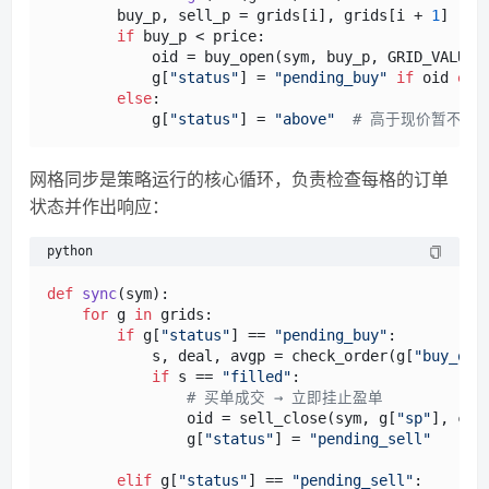
        buy_p, sell_p = grids[i], grids[i + 
1
]

if
 buy_p < price:

            oid = buy_open(sym, buy_p, GRID_VALUE)
            g[
"status"
] = 
"pending_buy"
if
 oid 
els
else
:

            g[
"status"
] = 
"above"
# 高于现价暂不挂
网格同步是策略运行的核心循环，负责检查每格的订单
状态并作出响应：
python
def
sync
(
sym
):

for
 g 
in
 grids:

if
 g[
"status"
] == 
"pending_buy"
:

            s, deal, avgp = check_order(g[
"buy_oid
if
 s == 
"filled"
:

# 买单成交 → 立即挂止盈单
                oid = sell_close(sym, g[
"sp"
], ct)

                g[
"status"
] = 
"pending_sell"
elif
 g[
"status"
] == 
"pending_sell"
:
