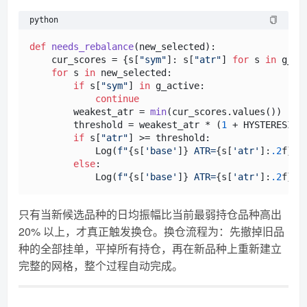
python
def
needs_rebalance
(
new_selected
):

    cur_scores = {s[
"sym"
]: s[
"atr"
] 
for
 s 
in
 g_sc
for
 s 
in
 new_selected:

if
 s[
"sym"
] 
in
 g_active:

continue
        weakest_atr = 
min
(cur_scores.values())

        threshold = weakest_atr * (
1
 + HYSTERESIS)
if
 s[
"atr"
] >= threshold:

            Log(
f"
{s[
'base'
]}
 ATR=
{s[
'atr'
]:
.2
f}
% 
else
:

            Log(
f"
{s[
'base'
]}
 ATR=
{s[
'atr'
]:
.2
f}
% 
只有当新候选品种的日均振幅比当前最弱持仓品种高出
20% 以上，才真正触发换仓。换仓流程为：先撤掉旧品
种的全部挂单，平掉所有持仓，再在新品种上重新建立
完整的网格，整个过程自动完成。