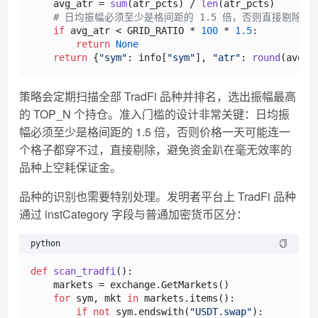
    avg_atr = 
sum
(atr_pcts) / 
len
(atr_pcts)

# 日均振幅必须至少是格间距的 1.5 倍，否则直接剔除
if
 avg_atr < GRID_RATIO * 
100
 * 
1.5
:

return
None
return
 {
"sym"
: info[
"sym"
], 
"atr"
: 
round
(avg_a
策略会定期扫描全部 TradFi 品种并排名，选出振幅最高
的 TOP_N 个持仓。准入门槛的设计非常关键：日均振
幅必须至少是格间距的 1.5 倍，否则价格一天可能连一
个格子都穿不过，直接剔除，避免资金趴在毫无效率的
品种上空耗保证金。
品种的识别也需要特别处理。发明者平台上 TradFi 品种
通过 instCategory 字段与普通加密货币区分：
python
def
scan_tradfi
():

    markets = exchange.GetMarkets()

for
 sym, mkt 
in
 markets.items():

if
not
 sym.endswith(
"USDT.swap"
):
