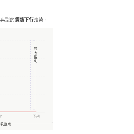
种典型的
震荡下行
走势：