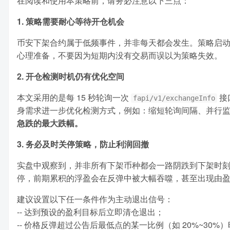
在阅读和使用本策略前，请务必注意以下三点：
1. 策略需要耐心等待开仓机会
币安下架合约属于低频事件，并非每天都会发生。策略启动
心理准备，不要因为短期内没有交易而误以为策略失效。
2. 开仓检测时机仍有优化空间
本文采用的是每 15 秒轮询一次
接
fapi/v1/exchangeInfo
身需求进一步优化检测方式，例如：缩短轮询间隔、并行监控币
急跌的最大跌幅。
3. 务必及时关停策略，防止利润回撤
实盘中观察到，并非所有下架币种都会一路阴跌到下架时
停，前期累积的浮盈会在反弹中被大幅吞噬，甚至出现由
建议设置以下任一条件作为主动退出信号：
-- 达到预设的盈利目标后立即清仓退出；
-- 价格反弹超过公告后最低点的某一比例（如 20%~30%