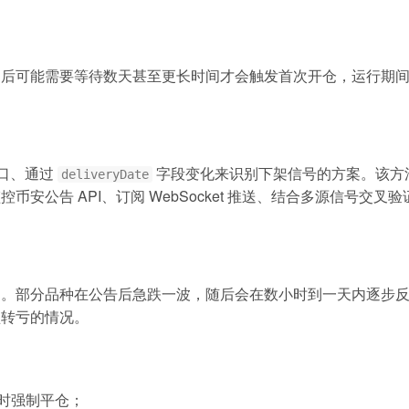
后可能需要等待数天甚至更长时间才会触发首次开仓，运行期间
口、通过
字段变化来识别下架信号的方案。该方
deliveryDate
安公告 API、订阅 WebSocket 推送、结合多源信号交
刻。部分品种在公告后急跌一波，随后会在数小时到一天内逐步
盈转亏的情况。
）时强制平仓；