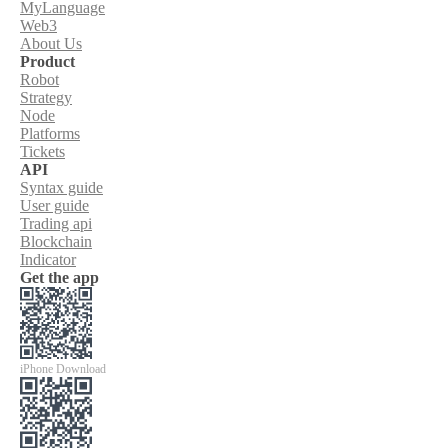
MyLanguage
Web3
About Us
Product
Robot
Strategy
Node
Platforms
Tickets
API
Syntax guide
User guide
Trading api
Blockchain
Indicator
Get the app
iPhone Download