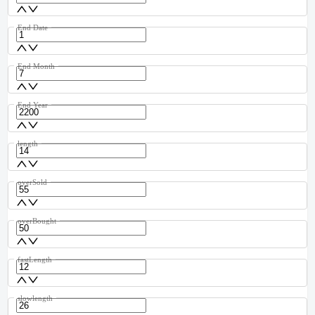
End Date
End Month
End Year
length
overSold
overBought
fastLength
slowlength