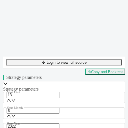
Login to view full source
UTF-8
271
bytes
36
words
0
lines
Ln
1
,
Col
0
Copy and Backtest
Strategy parameters
Strategy parameters
Start Date
Start Month
Start Year