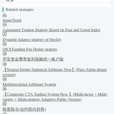
Related strategies
SuperTrend
Automated Trading Strategy Based on Fear and Greed Index
Dynamic balance strategy of blockly
OKXFunding Fee Hedge strategy
币安资金费率套利策略统一账户版
【Neutral-Hedge Statistical Arbitrage New】(Pure-Alpha dream
version)
Multifunctional Arbitrage System
【Composite CTA Trading System New 】(Multi-factor + Multi-
variety + Multi-strategy Adaptive Public Version)
暗度陈仓(合约双向趋势)