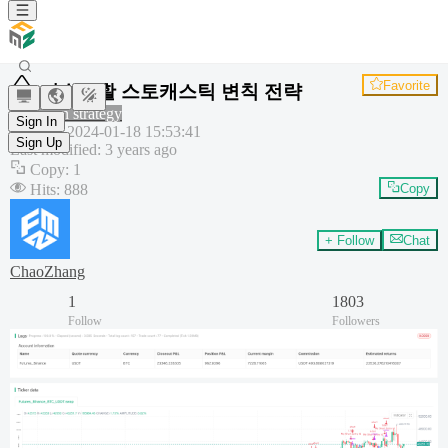
Favorite
지수평활 스토캐스틱 변칙 전략
Common strategy
Sign In
Created
:
2024-01-18 15:53:41
Sign Up
Last modified
:
3 years ago
Copy
:
1
Hits
:
888
Copy
+ Follow
Chat
ChaoZhang
1
1803
Follow
Followers