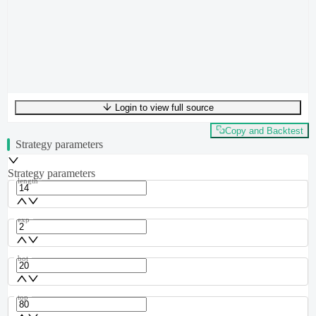
Login to view full source
UTF-8
292
bytes
49
words
0
lines
Ln
1
,
Col
0
Copy and Backtest
Strategy parameters
Strategy parameters
length
exp
bot
top