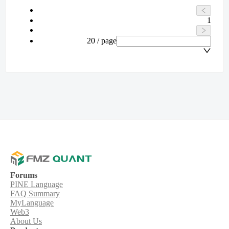
1
20 / page
Forums
PINE Language
FAQ Summary
MyLanguage
Web3
About Us