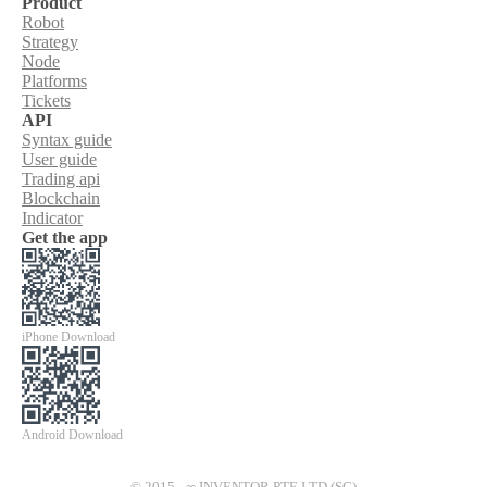
Product
Robot
Strategy
Node
Platforms
Tickets
API
Syntax guide
User guide
Trading api
Blockchain
Indicator
Get the app
iPhone Download
Android Download
© 2015 - ∞ INVENTOR PTE LTD (SG)