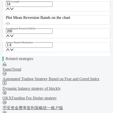
RSI Length
Plot Mean Reversion Bands on the chart
Lookback Period (EMA)
Outer Bands Multiplier
Related strategies
SuperTrend
Automated Trading Strategy Based on Fear and Greed Index
Dynamic balance strategy of blockly
OKXFunding Fee Hedge strategy
币安资金费率套利策略统一账户版