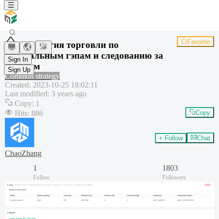
Favorite
Стратегия торговли по
центральным гэпам и следованию за
Sign In
трендом
Sign Up
Common strategy
Created
:
2023-10-25 18:02:11
Last modified
:
3 years ago
Copy
:
1
Hits
:
886
Copy
+ Follow
Chat
ChaoZhang
1
1803
Follow
Followers