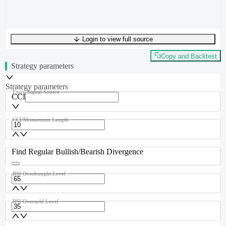
Login to view full source
UTF-8
253
bytes
36
words
0
lines
Ln
1
,
Col
0
Copy and Backtest
Strategy parameters
Strategy parameters
Entry Signal Source
CCI
CCI/Momentum Length
Find Regular Bullish/Bearish Divergence
RSI Overbought Level
RSI Oversold Level