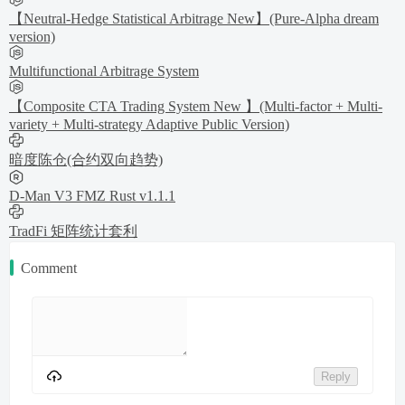
【Neutral-Hedge Statistical Arbitrage New】(Pure-Alpha dream
version)
Multifunctional Arbitrage System
【Composite CTA Trading System New 】(Multi-factor + Multi-
variety + Multi-strategy Adaptive Public Version)
暗度陈仓(合约双向趋势)
D-Man V3 FMZ Rust v1.1.1
TradFi 矩阵统计套利
Comment
Reply