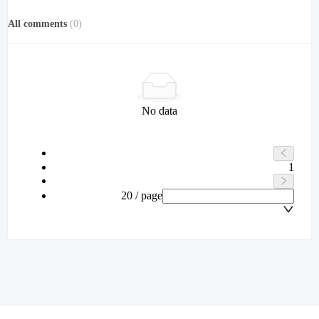
All comments
(
0
)
No data
1
20 / page