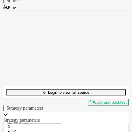
Source
Pine
Login to view full source
UTF-8
264
bytes
38
words
0
lines
Ln
1
,
Col
0
Copy and Backtest
Strategy parameters
Strategy parameters
Short MA Length