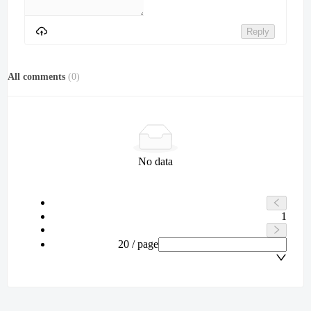
Reply
All comments
(
0
)
No data
1
20 / page