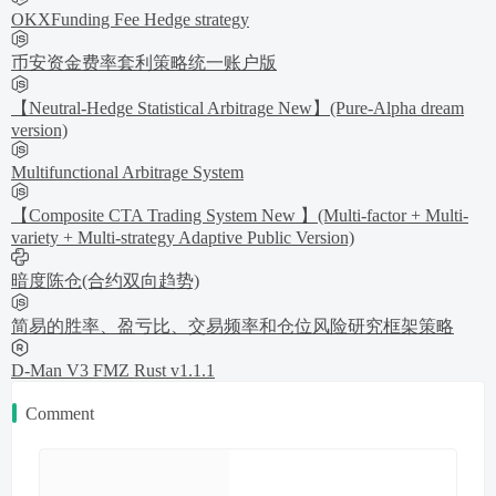
OKXFunding Fee Hedge strategy
币安资金费率套利策略统一账户版
【Neutral-Hedge Statistical Arbitrage New】(Pure-Alpha dream
version)
Multifunctional Arbitrage System
【Composite CTA Trading System New 】(Multi-factor + Multi-
variety + Multi-strategy Adaptive Public Version)
暗度陈仓(合约双向趋势)
简易的胜率、盈亏比、交易频率和仓位风险研究框架策略
D-Man V3 FMZ Rust v1.1.1
Comment