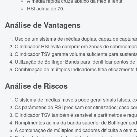
A média rápida cruza abaixo da média lenta.
RSI acima de 70.
Análise de Vantagens
Uso de um sistema de médias duplas, capaz de capturar
O indicador RSI evita comprar em zonas de sobrecompr
O indicador TSV garante volume suficiente para sustenta
Utilização de Bollinger Bands para identificar pontos de 
Combinação de múltiplos indicadores filtra eficazmente 
Análise de Riscos
O sistema de médias móveis pode gerar sinais falsos, exig
Os parâmetros do RSI precisam ser otimizados; caso con
O indicador TSV também é sensível a parâmetros e requ
Rompimentos acima da banda superior de Bollinger pode
A combinação de múltiplos indicadores dificulta a otimi