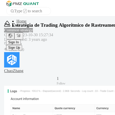
Type
to search
/
APP
Estratégia de Trading Algorítmico de Rastreame
Common strategy
Created
:
2023-10-30 15:27:34
Sign In
Last modified
:
3 years ago
Sign Up
Copy
:
1
Hits
:
990
ChaoZhang
1
Follow