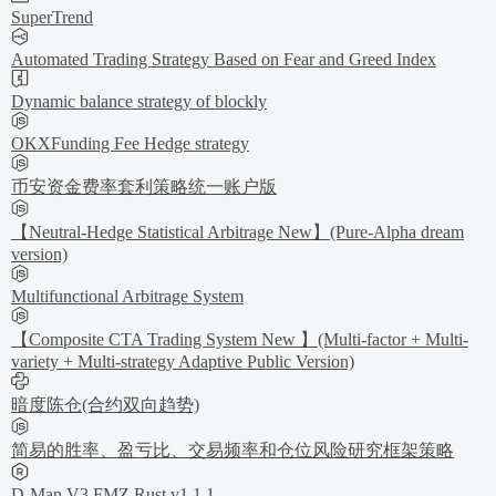
SuperTrend
Automated Trading Strategy Based on Fear and Greed Index
Dynamic balance strategy of blockly
OKXFunding Fee Hedge strategy
币安资金费率套利策略统一账户版
【Neutral-Hedge Statistical Arbitrage New】(Pure-Alpha dream
version)
Multifunctional Arbitrage System
【Composite CTA Trading System New 】(Multi-factor + Multi-
variety + Multi-strategy Adaptive Public Version)
暗度陈仓(合约双向趋势)
简易的胜率、盈亏比、交易频率和仓位风险研究框架策略
D-Man V3 FMZ Rust v1.1.1