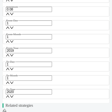
maximum
From Day
From Month
From Year
To Day
To Month
To Year
Related strategies