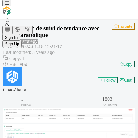
Favorite
Stratégie de suivi de tendance avec
SAR Parabolique
Sign In
Common strategy
Sign Up
Created
:
2024-01-18 12:21:17
Last modified
:
3 years ago
Copy
:
1
Hits
:
804
Copy
+ Follow
Chat
ChaoZhang
1
1803
Follow
Followers