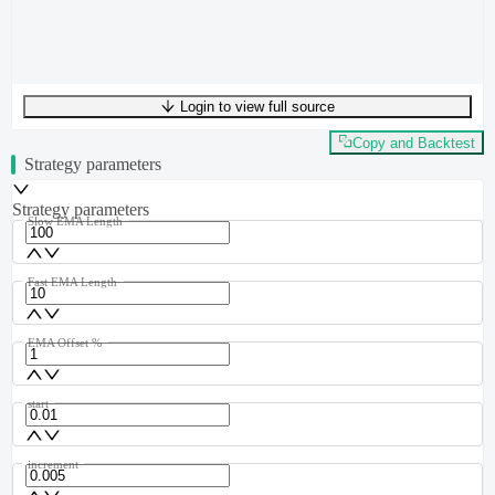
Login to view full source
UTF-8
343
bytes
45
words
0
lines
Ln
1
,
Col
0
Copy and Backtest
Strategy parameters
Strategy parameters
Slow EMA Length
Fast EMA Length
EMA Offset %
start
increment