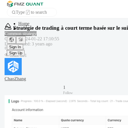
Type
to search
/
APP
Stratégie de trading à court terme basée sur le su
Common strategy
Created
:
2024-01-22 17:10:55
Sign In
Last modified
:
3 years ago
Sign Up
Copy
:
1
Hits
:
981
ChaoZhang
1
Follow