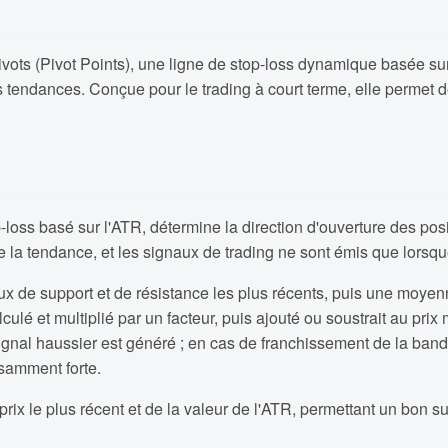
pivots (Pivot Points), une ligne de stop-loss dynamique basée s
es tendances. Conçue pour le trading à court terme, elle perme
-loss basé sur l'ATR, détermine la direction d'ouverture des pos
e la tendance, et les signaux de trading ne sont émis que lorsqu
ux de support et de résistance les plus récents, puis une moyen
culé et multiplié par un facteur, puis ajouté ou soustrait au pr
ignal haussier est généré ; en cas de franchissement de la bande 
isamment forte.
ix le plus récent et de la valeur de l'ATR, permettant un bon su