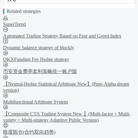
Related strategies
SuperTrend
Automated Trading Strategy Based on Fear and Greed Index
Dynamic balance strategy of blockly
OKXFunding Fee Hedge strategy
币安资金费率套利策略统一账户版
【Neutral-Hedge Statistical Arbitrage New】(Pure-Alpha dream
version)
Multifunctional Arbitrage System
【Composite CTA Trading System New 】(Multi-factor + Multi-
variety + Multi-strategy Adaptive Public Version)
暗度陈仓(合约双向趋势)