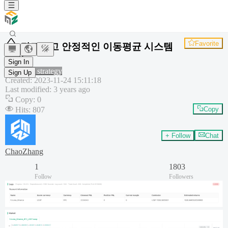
Favorite
견고하고 안정적인 이동평균 시스템
전략
Sign In
Common strategy
Sign Up
Created
:
2023-11-24 15:11:18
Last modified
:
3 years ago
Copy
:
0
Hits
:
807
Copy
+ Follow
Chat
ChaoZhang
1
1803
Follow
Followers