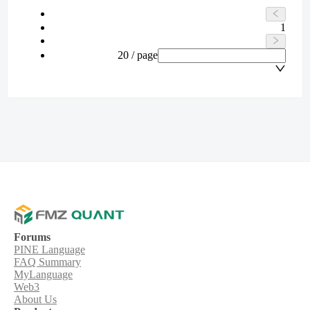
1
20 / page
Forums
PINE Language
FAQ Summary
MyLanguage
Web3
About Us