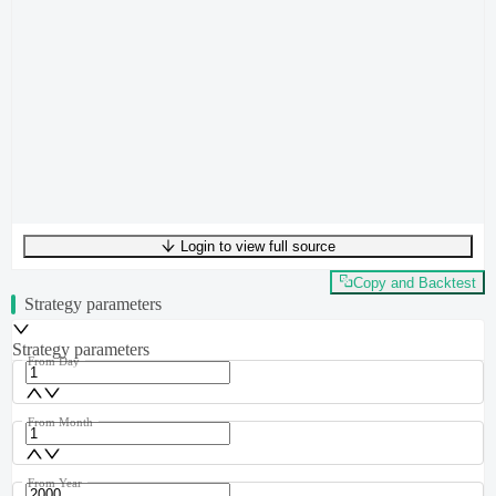
Login to view full source
UTF-8
294
bytes
49
words
0
lines
Ln
1
,
Col
0
Copy and Backtest
Strategy parameters
Strategy parameters
From Day
From Month
From Year