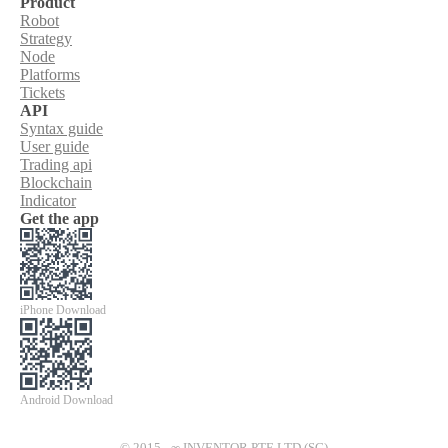
Product
Robot
Strategy
Node
Platforms
Tickets
API
Syntax guide
User guide
Trading api
Blockchain
Indicator
Get the app
iPhone Download
Android Download
© 2015 - ∞ INVENTOR PTE LTD (SG)