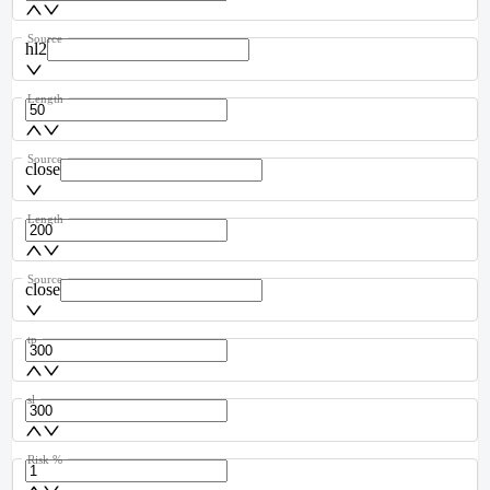
Source
hl2
Length
Source
close
Length
Source
close
tp
sl
Risk %