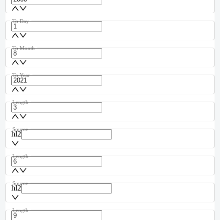
To Day
To Month
To Year
Length
Source
hl2
Length
Source
hl2
Length