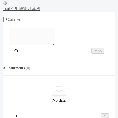
TradFi 矩阵统计套利
Comment
Reply
All comments
(
0
)
No data