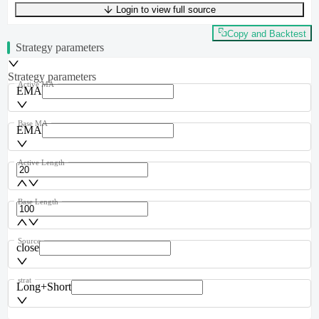
Login to view full source
UTF-8
468
bytes
63
words
0
lines
Ln
1
,
Col
0
Copy and Backtest
Strategy parameters
Strategy parameters
Active MA
EMA
Base MA
EMA
Active Length
Base Length
Source
close
strat
Long+Short