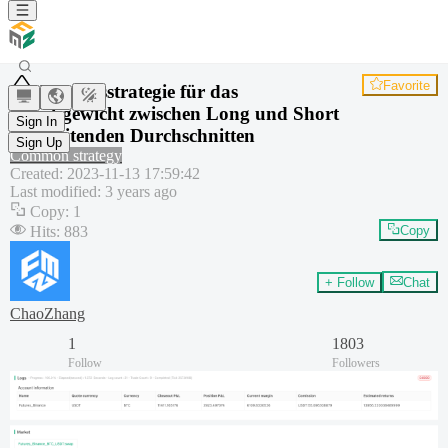
Favorite
Handelsstrategie für das
Gleichgewicht zwischen Long und Short
Sign In
mit gleitenden Durchschnitten
Sign Up
Common strategy
Created
:
2023-11-13 17:59:42
Last modified
:
3 years ago
Copy
:
1
Hits
:
883
Copy
+ Follow
Chat
ChaoZhang
1
1803
Follow
Followers