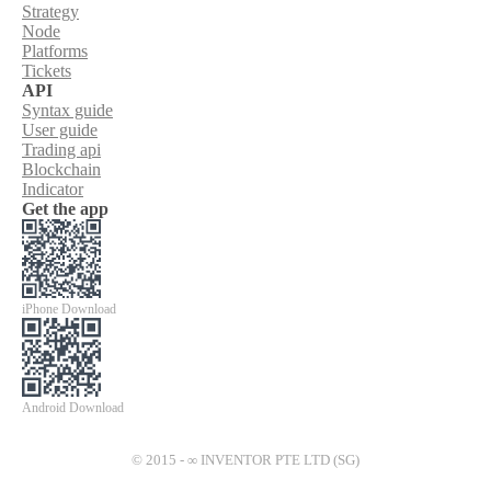
Strategy
Node
Platforms
Tickets
API
Syntax guide
User guide
Trading api
Blockchain
Indicator
Get the app
iPhone Download
Android Download
© 2015 - ∞ INVENTOR PTE LTD (SG)