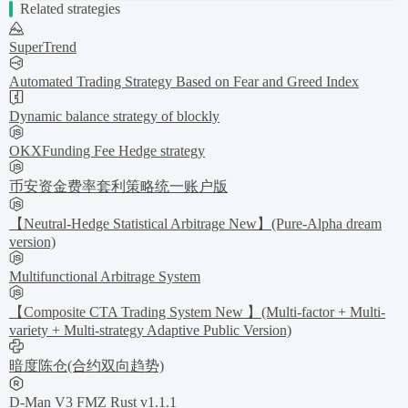
Related strategies
SuperTrend
Automated Trading Strategy Based on Fear and Greed Index
Dynamic balance strategy of blockly
OKXFunding Fee Hedge strategy
币安资金费率套利策略统一账户版
【Neutral-Hedge Statistical Arbitrage New】(Pure-Alpha dream
version)
Multifunctional Arbitrage System
【Composite CTA Trading System New 】(Multi-factor + Multi-
variety + Multi-strategy Adaptive Public Version)
暗度陈仓(合约双向趋势)
D-Man V3 FMZ Rust v1.1.1