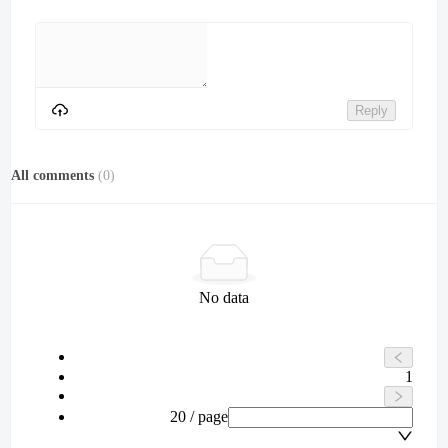
Reply
All comments
(
0
)
No data
1
20 / page