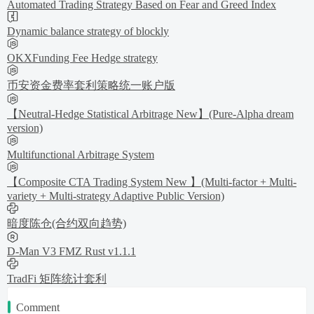
Automated Trading Strategy Based on Fear and Greed Index
Dynamic balance strategy of blockly
OKXFunding Fee Hedge strategy
币安资金费率套利策略统一账户版
【Neutral-Hedge Statistical Arbitrage New】(Pure-Alpha dream
version)
Multifunctional Arbitrage System
【Composite CTA Trading System New 】(Multi-factor + Multi-
variety + Multi-strategy Adaptive Public Version)
暗度陈仓(合约双向趋势)
D-Man V3 FMZ Rust v1.1.1
TradFi 矩阵统计套利
Comment