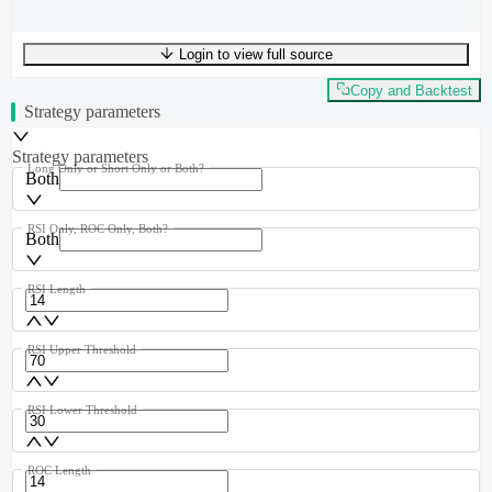
Login to view full source
UTF-8
303
bytes
49
words
0
lines
Ln
1
,
Col
0
Copy and Backtest
Strategy parameters
Strategy parameters
Long Only or Short Only or Both?
Both
RSI Only, ROC Only, Both?
Both
RSI Length
RSI Upper Threshold
RSI Lower Threshold
ROC Length