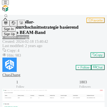
Favorite
BTC-Dollar-
Kostendurchschnittsstrategie basierend
Sign In
auf dem BEAM-Band
Sign Up
Common strategy
Created
:
2024-02-18 15:40:42
Last modified
:
2 years ago
Copy
:
4
Hits
:
983
Copy
+ Follow
Chat
ChaoZhang
1
1803
Follow
Followers