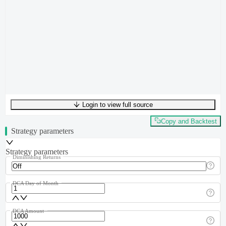
Login to view full source
UTF-8
507
bytes
93
words
0
lines
Ln
1
,
Col
0
Copy and Backtest
Strategy parameters
Strategy parameters
Diminishing Returns
DCA Day of Month
DCA Amount