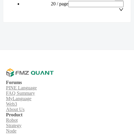
20 / page
Forums
PINE Language
FAQ Summary
MyLanguage
Web3
About Us
Product
Robot
Strategy
Node