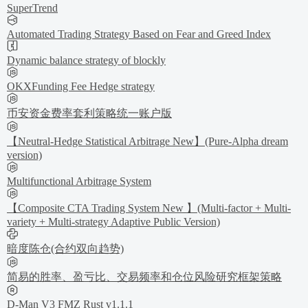
SuperTrend
Automated Trading Strategy Based on Fear and Greed Index
Dynamic balance strategy of blockly
OKXFunding Fee Hedge strategy
币安资金费率套利策略统一账户版
【Neutral-Hedge Statistical Arbitrage New】(Pure-Alpha dream
version)
Multifunctional Arbitrage System
【Composite CTA Trading System New 】(Multi-factor + Multi-
variety + Multi-strategy Adaptive Public Version)
暗度陈仓(合约双向趋势)
简易的胜率、盈亏比、交易频率和仓位风险研究框架策略
D-Man V3 FMZ Rust v1.1.1