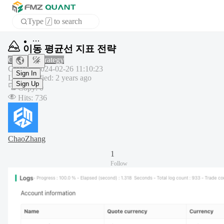
Type
to search
/
Home
이동 평균선 지표 전략
APP
Common strategy
Created
:
2024-02-26 11:10:23
Last modified
:
2 years ago
Sign In
Copy
:
0
Sign Up
Hits
:
736
ChaoZhang
1
Follow