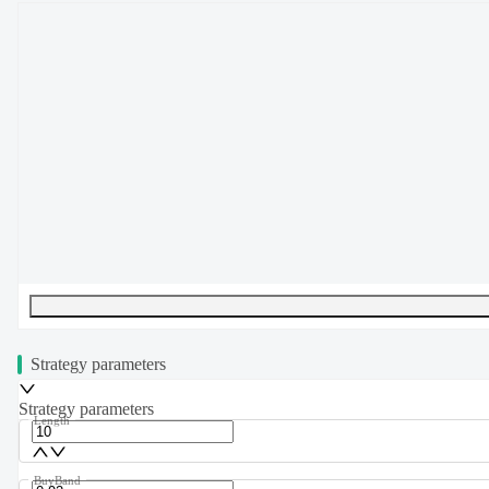
UTF-8
309
bytes
38
words
0
lines
Ln
1
,
Col
0
Strategy parameters
Strategy parameters
Length
BuyBand