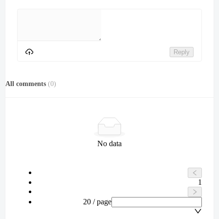
Reply
All comments
(
0
)
No data
1
20 / page