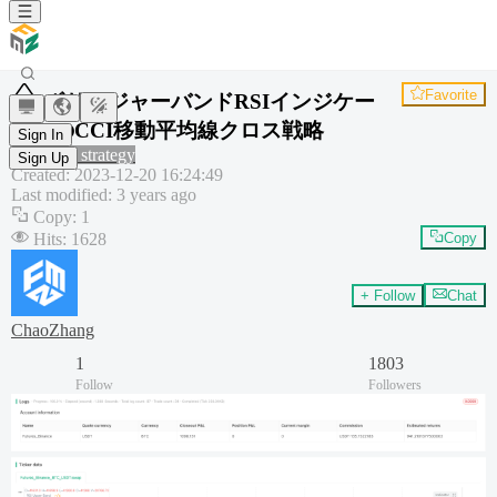
Favorite
ボリンジャーバンドRSIインジケー
ターのCCI移動平均線クロス戦略
Sign In
Common strategy
Sign Up
Created
:
2023-12-20 16:24:49
Last modified
:
3 years ago
Copy
:
1
Hits
:
1628
Copy
+ Follow
Chat
ChaoZhang
1
1803
Follow
Followers