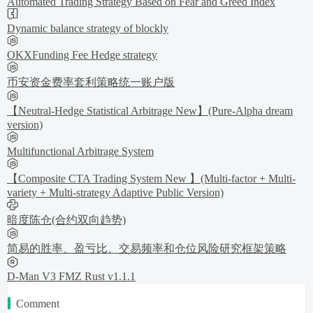
Automated Trading Strategy Based on Fear and Greed Index
Dynamic balance strategy of blockly
OKXFunding Fee Hedge strategy
币安资金费率套利策略统一账户版
【Neutral-Hedge Statistical Arbitrage New】(Pure-Alpha dream
version)
Multifunctional Arbitrage System
【Composite CTA Trading System New 】(Multi-factor + Multi-
variety + Multi-strategy Adaptive Public Version)
暗度陈仓(合约双向趋势)
简易的胜率、盈亏比、交易频率和仓位风险研究框架策略
D-Man V3 FMZ Rust v1.1.1
Comment