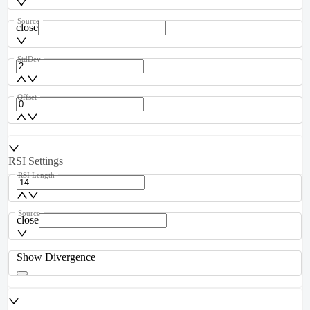
Source
close
StdDev
Offset
RSI Settings
RSI Length
Source
close
Show Divergence