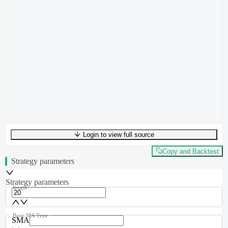
Login to view full source
UTF-8
372
bytes
54
words
0
lines
Ln
1
,
Col
0
Copy and Backtest
Strategy parameters
Strategy parameters
length
Basis MA Type
SMA