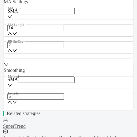
MA Settings
MA Type
SMA
MA Length
BB StdDev
Smoothing
Method
SMA
Length
Related strategies
SuperTrend