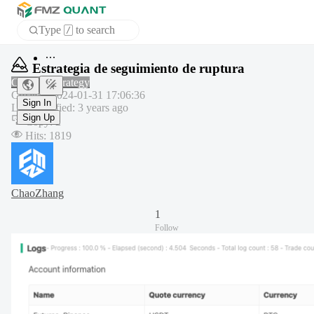
Type
to search
/
Home
Estrategia de seguimiento de ruptura
APP
Common strategy
Created
:
2024-01-31 17:06:36
Last modified
:
3 years ago
Sign In
Copy
:
2
Sign Up
Hits
:
1819
ChaoZhang
1
Follow