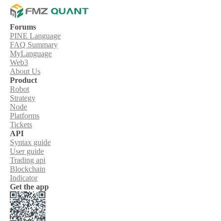
Forums
PINE Language
FAQ Summary
MyLanguage
Web3
About Us
Product
Robot
Strategy
Node
Platforms
Tickets
API
Syntax guide
User guide
Trading api
Blockchain
Indicator
Get the app