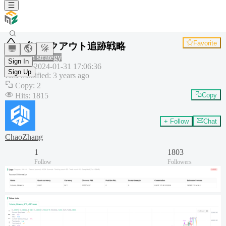
Favorite
ブレイクアウト追跡戦略
Common strategy
Sign In
Created
:
2024-01-31 17:06:36
Sign Up
Last modified
:
3 years ago
Copy
:
2
Hits
:
1815
Copy
+ Follow
Chat
ChaoZhang
1
1803
Follow
Followers