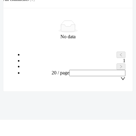
No data
1
20 / page