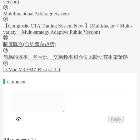
version)
Multifunctional Arbitrage System
【Composite CTA Trading System New 】(Multi-factor + Multi-
variety + Multi-strategy Adaptive Public Version)
暗度陈仓(合约双向趋势)
简易的胜率、盈亏比、交易频率和仓位风险研究框架策略
D-Man V3 FMZ Rust v1.1.1
Comment
Reply
All comments
(
0
)