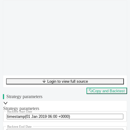
Login to view full source
UTF-8
412
bytes
71
words
0
lines
Ln
1
,
Col
0
Copy and Backtest
Strategy parameters
Strategy parameters
Backtest Start Date
Backtest End Date