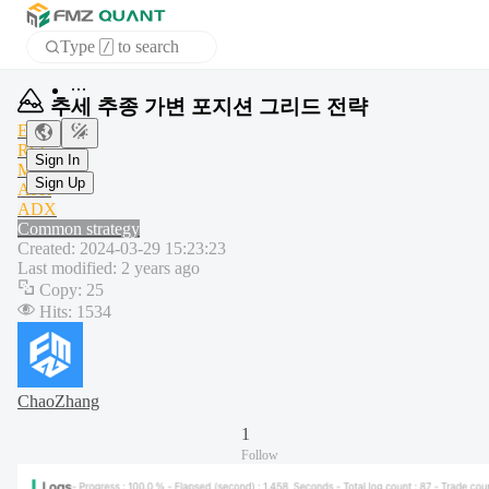
Type
to search
/
Home
추세 추종 가변 포지션 그리드 전략
APP
EMA
RSI
MACD
Sign In
ATR
Sign Up
ADX
Common strategy
Created
:
2024-03-29 15:23:23
Last modified
:
2 years ago
Copy
:
25
Hits
:
1534
ChaoZhang
1
Follow