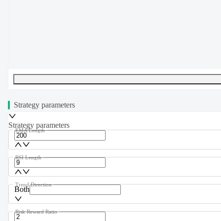
UTF-8
399
bytes
59
words
0
lines
Ln
1
,
Col
0
Strategy parameters
Strategy parameters
EMA Length
RSI Length
Trend Direction
Both
Risk Reward Ratio